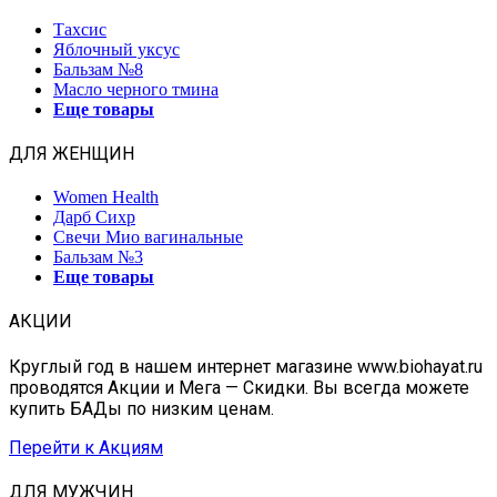
Тахсис
Яблочный уксус
Бальзам №8
Масло черного тмина
Еще товары
ДЛЯ ЖЕНЩИН
Women Health
Дарб Сихр
Свечи Мио вагинальные
Бальзам №3
Еще товары
АКЦИИ
Круглый год в нашем интернет магазине www.biohayat.ru
проводятся Акции и Мега — Скидки. Вы всегда можете
купить БАДы по низким ценам.
Перейти к Акциям
ДЛЯ МУЖЧИН