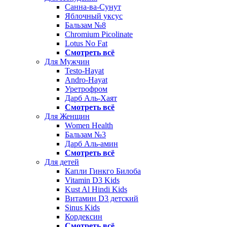
Санна-ва-Сунут
Яблочный уксус
Бальзам №8
Chromium Picolinate
Lotus No Fat
Смотреть всё
Для Мужчин
Testo-Hayat
Andro-Hayat
Уретрофром
Дарб Аль-Хаят
Смотреть всё
Для Женщин
Women Health
Бальзам №3
Дарб Аль-амин
Смотреть всё
Для детей
Капли Гинкго Билоба
Vitamin D3 Kids
Kust Al Hindi Kids
Витамин D3 детский
Sinus Kids
Кордексин
Смотреть всё