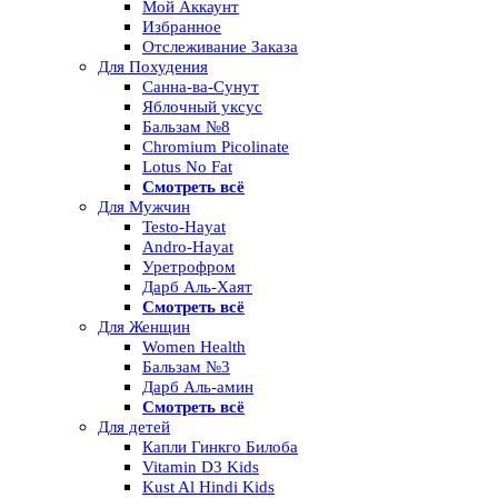
Мой Аккаунт
Избранное
Отслеживание Заказа
Для Похудения
Санна-ва-Сунут
Яблочный уксус
Бальзам №8
Chromium Picolinate
Lotus No Fat
Смотреть всё
Для Мужчин
Testo-Hayat
Andro-Hayat
Уретрофром
Дарб Аль-Хаят
Смотреть всё
Для Женщин
Women Health
Бальзам №3
Дарб Аль-амин
Смотреть всё
Для детей
Капли Гинкго Билоба
Vitamin D3 Kids
Kust Al Hindi Kids