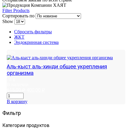
Filter Products
Сортировать по
Show
Сбросить фильтры
ЖКТ
Эндокринная система
35%
Аль-кыст аль-хинди общее укрепления
организма
78 g
В наличии
Первоначальная
Текущая
615,00
₽
400,00
₽
цена
цена:
составляла
400,00 ₽.
В корзину
615,00 ₽.
Фильтр
Категории продуктов