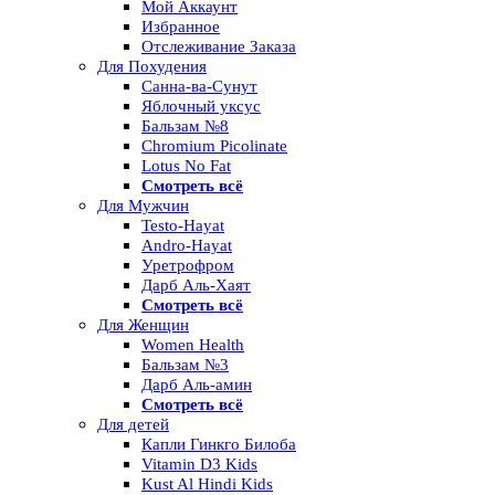
Мой Аккаунт
Избранное
Отслеживание Заказа
Для Похудения
Санна-ва-Сунут
Яблочный уксус
Бальзам №8
Chromium Picolinate
Lotus No Fat
Смотреть всё
Для Мужчин
Testo-Hayat
Andro-Hayat
Уретрофром
Дарб Аль-Хаят
Смотреть всё
Для Женщин
Women Health
Бальзам №3
Дарб Аль-амин
Смотреть всё
Для детей
Капли Гинкго Билоба
Vitamin D3 Kids
Kust Al Hindi Kids