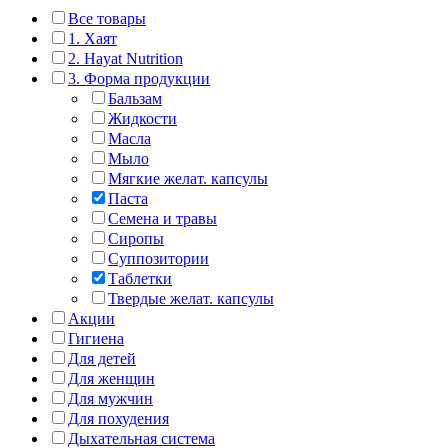
Все товары
1. Хаят
2. Hayat Nutrition
3. Форма продукции
Бальзам
Жидкости
Масла
Мыло
Мягкие желат. капсулы
Паста
Семена и травы
Сиропы
Суппозитории
Таблетки
Твердые желат. капсулы
Акции
Гигиена
Для детей
Для женщин
Для мужчин
Для похудения
Дыхательная система