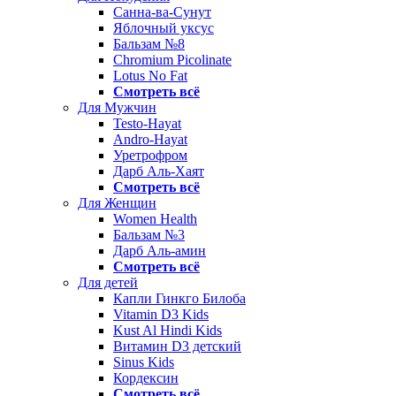
Санна-ва-Сунут
Яблочный уксус
Бальзам №8
Chromium Picolinate
Lotus No Fat
Смотреть всё
Для Мужчин
Testo-Hayat
Andro-Hayat
Уретрофром
Дарб Аль-Хаят
Смотреть всё
Для Женщин
Women Health
Бальзам №3
Дарб Аль-амин
Смотреть всё
Для детей
Капли Гинкго Билоба
Vitamin D3 Kids
Kust Al Hindi Kids
Витамин D3 детский
Sinus Kids
Кордексин
Смотреть всё