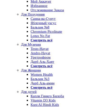
Мой Аккаунт
Избранное
Отслеживание Заказа
Для Похудения
Санна-ва-Сунут
Яблочный уксус
Бальзам №8
Chromium Picolinate
Lotus No Fat
Смотреть всё
Для Мужчин
Testo-Hayat
Andro-Hayat
Уретрофром
Дарб Аль-Хаят
Смотреть всё
Для Женщин
Women Health
Бальзам №3
Дарб Аль-амин
Смотреть всё
Для детей
Капли Гинкго Билоба
Vitamin D3 Kids
Kust Al Hindi Kids