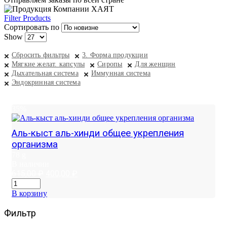
Filter Products
Сортировать по
Show
Сбросить фильтры
3. Форма продукции
Мягкие желат. капсулы
Сиропы
Для женщин
Дыхательная система
Иммунная система
Эндокринная система
35%
Аль-кыст аль-хинди общее укрепления
организма
78 g
В наличии
Первоначальная
Текущая
615,00
₽
400,00
₽
цена
цена:
составляла
400,00 ₽.
В корзину
615,00 ₽.
Фильтр