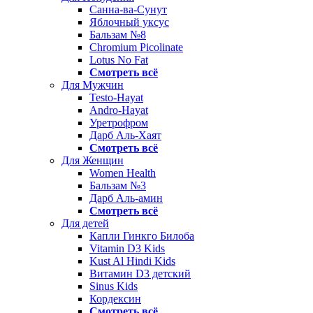
Санна-ва-Сунут
Яблочный уксус
Бальзам №8
Chromium Picolinate
Lotus No Fat
Смотреть всё
Для Мужчин
Testo-Hayat
Andro-Hayat
Уретрофром
Дарб Аль-Хаят
Смотреть всё
Для Женщин
Women Health
Бальзам №3
Дарб Аль-амин
Смотреть всё
Для детей
Капли Гинкго Билоба
Vitamin D3 Kids
Kust Al Hindi Kids
Витамин D3 детский
Sinus Kids
Кордексин
Смотреть всё