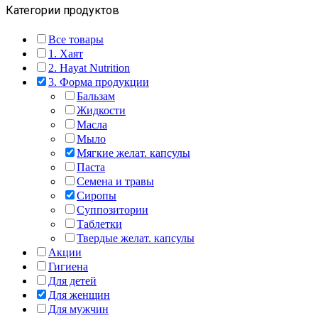
Категории продуктов
Все товары
1. Хаят
2. Hayat Nutrition
3. Форма продукции
Бальзам
Жидкости
Масла
Мыло
Мягкие желат. капсулы
Паста
Семена и травы
Сиропы
Суппозитории
Таблетки
Твердые желат. капсулы
Акции
Гигиена
Для детей
Для женщин
Для мужчин