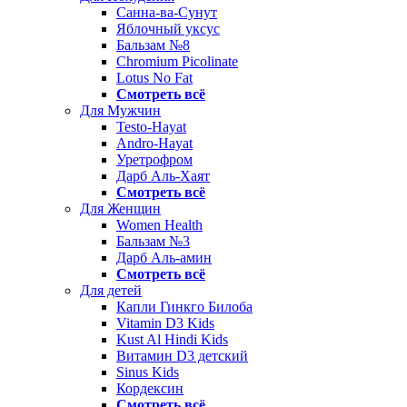
Санна-ва-Сунут
Яблочный уксус
Бальзам №8
Chromium Picolinate
Lotus No Fat
Смотреть всё
Для Мужчин
Testo-Hayat
Andro-Hayat
Уретрофром
Дарб Аль-Хаят
Смотреть всё
Для Женщин
Women Health
Бальзам №3
Дарб Аль-амин
Смотреть всё
Для детей
Капли Гинкго Билоба
Vitamin D3 Kids
Kust Al Hindi Kids
Витамин D3 детский
Sinus Kids
Кордексин
Смотреть всё