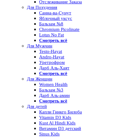
Отслеживание Заказа
Для Похудения
Санна-ва-Сунут
Яблочный уксус
Бальзам №8
Chromium Picolinate
Lotus No Fat
Смотреть всё
Для Мужчин
Testo-Hayat
Andro-Hayat
Уретрофром
Дарб Аль-Хаят
Смотреть всё
Для Женщин
Women Health
Бальзам №3
Дарб Аль-амин
Смотреть всё
Для детей
Капли Гинкго Билоба
Vitamin D3 Kids
Kust Al Hindi Kids
Витамин D3 детский
Sinus Kids