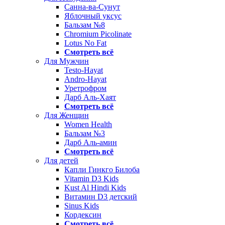
Санна-ва-Сунут
Яблочный уксус
Бальзам №8
Chromium Picolinate
Lotus No Fat
Смотреть всё
Для Мужчин
Testo-Hayat
Andro-Hayat
Уретрофром
Дарб Аль-Хаят
Смотреть всё
Для Женщин
Women Health
Бальзам №3
Дарб Аль-амин
Смотреть всё
Для детей
Капли Гинкго Билоба
Vitamin D3 Kids
Kust Al Hindi Kids
Витамин D3 детский
Sinus Kids
Кордексин
Смотреть всё