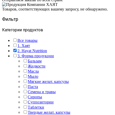
Товаров, соответствующих вашему запросу, не обнаружено.
Фильтр
Категории продуктов
Все товары
1. Хаят
2. Hayat Nutrition
3. Форма продукции
Бальзам
Жидкости
Масла
Мыло
Мягкие желат. капсулы
Паста
Семена и травы
Сиропы
Суппозитории
Таблетки
Твердые желат. капсулы