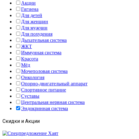
Акции
Гигиена
Для детей
Для женщин
Для мужчин
Для похудения
Дыхательная система
ЖКТ
Иммунная система
Красота
Мёд
Мочеполовая система
Онкология
Опорно-двигательный аппарат
Спортивное питание
Суставы
Центральная нервная система
Эндокринная система
Скидки и Акции