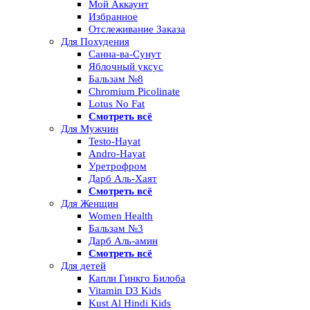
Мой Аккаунт
Избранное
Отслеживание Заказа
Для Похудения
Санна-ва-Сунут
Яблочный уксус
Бальзам №8
Chromium Picolinate
Lotus No Fat
Смотреть всё
Для Мужчин
Testo-Hayat
Andro-Hayat
Уретрофром
Дарб Аль-Хаят
Смотреть всё
Для Женщин
Women Health
Бальзам №3
Дарб Аль-амин
Смотреть всё
Для детей
Капли Гинкго Билоба
Vitamin D3 Kids
Kust Al Hindi Kids