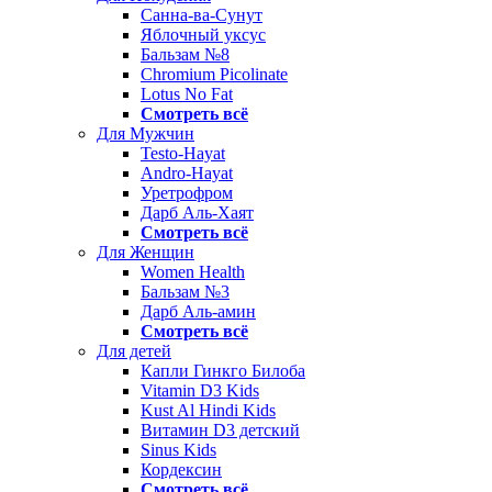
Санна-ва-Сунут
Яблочный уксус
Бальзам №8
Chromium Picolinate
Lotus No Fat
Смотреть всё
Для Мужчин
Testo-Hayat
Andro-Hayat
Уретрофром
Дарб Аль-Хаят
Смотреть всё
Для Женщин
Women Health
Бальзам №3
Дарб Аль-амин
Смотреть всё
Для детей
Капли Гинкго Билоба
Vitamin D3 Kids
Kust Al Hindi Kids
Витамин D3 детский
Sinus Kids
Кордексин
Смотреть всё