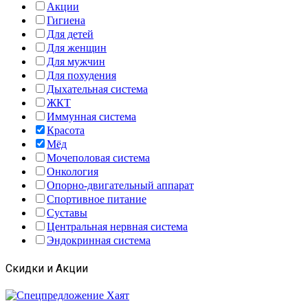
Акции
Гигиена
Для детей
Для женщин
Для мужчин
Для похудения
Дыхательная система
ЖКТ
Иммунная система
Красота
Мёд
Мочеполовая система
Онкология
Опорно-двигательный аппарат
Спортивное питание
Суставы
Центральная нервная система
Эндокринная система
Скидки и Акции