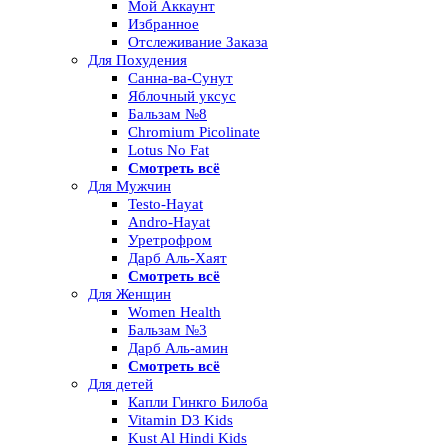
Мой Аккаунт
Избранное
Отслеживание Заказа
Для Похудения
Санна-ва-Сунут
Яблочный уксус
Бальзам №8
Chromium Picolinate
Lotus No Fat
Смотреть всё
Для Мужчин
Testo-Hayat
Andro-Hayat
Уретрофром
Дарб Аль-Хаят
Смотреть всё
Для Женщин
Women Health
Бальзам №3
Дарб Аль-амин
Смотреть всё
Для детей
Капли Гинкго Билоба
Vitamin D3 Kids
Kust Al Hindi Kids