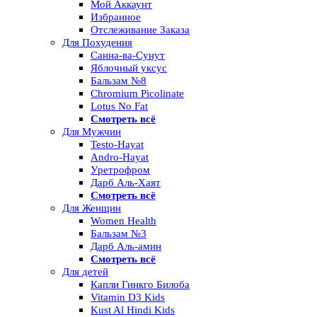
Мой Аккаунт
Избранное
Отслеживание Заказа
Для Похудения
Санна-ва-Сунут
Яблочный уксус
Бальзам №8
Chromium Picolinate
Lotus No Fat
Смотреть всё
Для Мужчин
Testo-Hayat
Andro-Hayat
Уретрофром
Дарб Аль-Хаят
Смотреть всё
Для Женщин
Women Health
Бальзам №3
Дарб Аль-амин
Смотреть всё
Для детей
Капли Гинкго Билоба
Vitamin D3 Kids
Kust Al Hindi Kids