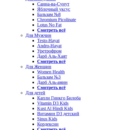
Санна-ва-Сунут
Яблочный уксус
Бальзам №8
Chromium Picolinate
Lotus No Fat
Смотреть всё
Для Мужчин
Testo-Hayat
Andro-Hayat
Уретрофром
Дарб Аль-Хаят
Смотреть всё
Для Женщин
Women Health
Бальзам №3
Дарб Аль-амин
Смотреть всё
Для детей
Капли Гинкго Билоба
Vitamin D3 Kids
Kust Al Hindi Kids
Витамин D3 детский
Sinus Kids
Кордексин
Смотреть всё