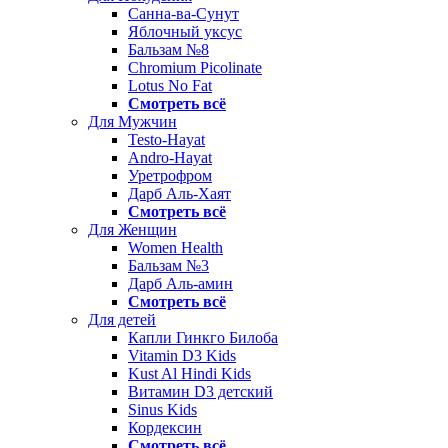
Санна-ва-Сунут
Яблочный уксус
Бальзам №8
Chromium Picolinate
Lotus No Fat
Смотреть всё
Для Мужчин
Testo-Hayat
Andro-Hayat
Уретрофром
Дарб Аль-Хаят
Смотреть всё
Для Женщин
Women Health
Бальзам №3
Дарб Аль-амин
Смотреть всё
Для детей
Капли Гинкго Билоба
Vitamin D3 Kids
Kust Al Hindi Kids
Витамин D3 детский
Sinus Kids
Кордексин
Смотреть всё