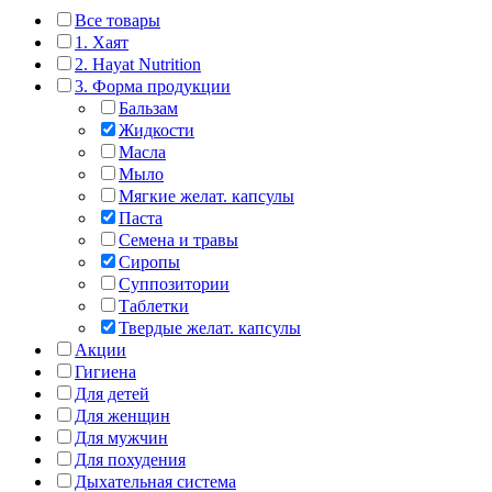
Все товары
1. Хаят
2. Hayat Nutrition
3. Форма продукции
Бальзам
Жидкости
Масла
Мыло
Мягкие желат. капсулы
Паста
Семена и травы
Сиропы
Суппозитории
Таблетки
Твердые желат. капсулы
Акции
Гигиена
Для детей
Для женщин
Для мужчин
Для похудения
Дыхательная система