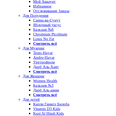
Мой Аккаунт
Избранное
Отслеживание Заказа
Для Похудения
Санна-ва-Сунут
Яблочный уксус
Бальзам №8
Chromium Picolinate
Lotus No Fat
Смотреть всё
Для Мужчин
Testo-Hayat
Andro-Hayat
Уретрофром
Дарб Аль-Хаят
Смотреть всё
Для Женщин
Women Health
Бальзам №3
Дарб Аль-амин
Смотреть всё
Для детей
Капли Гинкго Билоба
Vitamin D3 Kids
Kust Al Hindi Kids