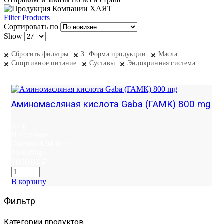
Filter Products
Сортировать по
Show
Сбросить фильтры
3. Форма продукции
Масла
Спортивное питание
Суставы
Эндокринная система
Аминомасляная кислота Gaba (ГАМК) 800 mg
65 g
В наличии
Оценка
4.94
из 5
16
Ratings
1000,00
₽
В корзину
Фильтр
Категории продуктов