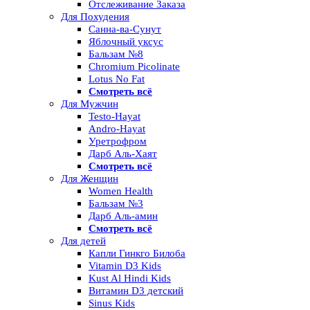
Отслеживание Заказа
Для Похудения
Санна-ва-Сунут
Яблочный уксус
Бальзам №8
Chromium Picolinate
Lotus No Fat
Смотреть всё
Для Мужчин
Testo-Hayat
Andro-Hayat
Уретрофром
Дарб Аль-Хаят
Смотреть всё
Для Женщин
Women Health
Бальзам №3
Дарб Аль-амин
Смотреть всё
Для детей
Капли Гинкго Билоба
Vitamin D3 Kids
Kust Al Hindi Kids
Витамин D3 детский
Sinus Kids