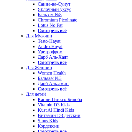
Санна-ва-Сунут
Яблочный уксус
Бальзам №8
Chromium Picolinate
Lotus No Fat
Смотреть всё
Для Мужчин
Testo-Hayat
Andro-Hayat
Уретрофром
Дарб Аль-Хаят
Смотреть всё
Для Женщин
Women Health
Бальзам №3
Дарб Аль-амин
Смотреть всё
Для детей
Капли Гинкго Билоба
Vitamin D3 Kids
Kust Al Hindi Kids
Витамин D3 детский
Sinus Kids
Кордексин
Смотреть всё