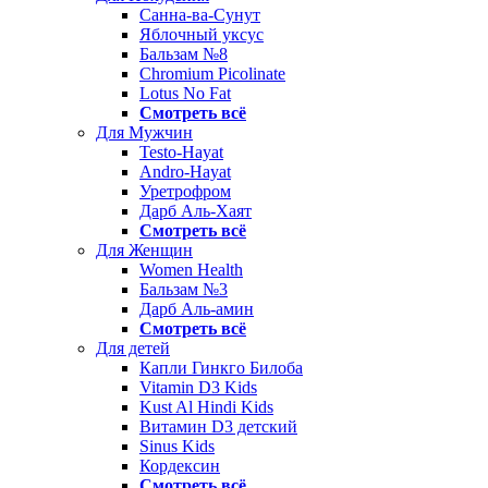
Санна-ва-Сунут
Яблочный уксус
Бальзам №8
Chromium Picolinate
Lotus No Fat
Смотреть всё
Для Мужчин
Testo-Hayat
Andro-Hayat
Уретрофром
Дарб Аль-Хаят
Смотреть всё
Для Женщин
Women Health
Бальзам №3
Дарб Аль-амин
Смотреть всё
Для детей
Капли Гинкго Билоба
Vitamin D3 Kids
Kust Al Hindi Kids
Витамин D3 детский
Sinus Kids
Кордексин
Смотреть всё