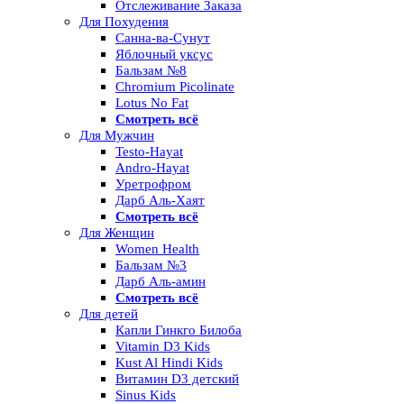
Отслеживание Заказа
Для Похудения
Санна-ва-Сунут
Яблочный уксус
Бальзам №8
Chromium Picolinate
Lotus No Fat
Смотреть всё
Для Мужчин
Testo-Hayat
Andro-Hayat
Уретрофром
Дарб Аль-Хаят
Смотреть всё
Для Женщин
Women Health
Бальзам №3
Дарб Аль-амин
Смотреть всё
Для детей
Капли Гинкго Билоба
Vitamin D3 Kids
Kust Al Hindi Kids
Витамин D3 детский
Sinus Kids