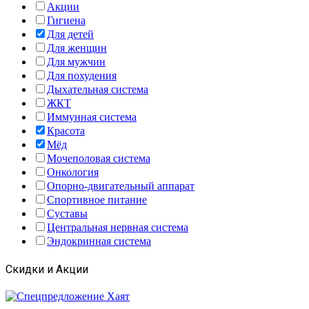
Акции
Гигиена
Для детей
Для женщин
Для мужчин
Для похудения
Дыхательная система
ЖКТ
Иммунная система
Красота
Мёд
Мочеполовая система
Онкология
Опорно-двигательный аппарат
Спортивное питание
Суставы
Центральная нервная система
Эндокринная система
Скидки и Акции