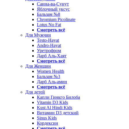
Санна-ва-Сунут
Яблочный уксус
Бальзам №8
Chromium Picolinate
Lotus No Fat
Смотреть всё
Для Мужчин
Testo-Hayat
Andro-Hayat
Уретрофром
Дарб Аль-Хаят
Смотреть всё
Для Женщин
Women Health
Бальзам №3
Дарб Аль-амин
Смотреть всё
Для детей
Капли Гинкго Билоба
Vitamin D3 Kids
Kust Al Hindi Kids
Витамин D3 детский
Sinus Kids
Кордексин
Смотреть всё