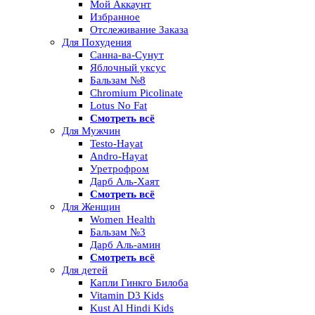
Мой Аккаунт
Избранное
Отслеживание Заказа
Для Похудения
Санна-ва-Сунут
Яблочный уксус
Бальзам №8
Chromium Picolinate
Lotus No Fat
Смотреть всё
Для Мужчин
Testo-Hayat
Andro-Hayat
Уретрофром
Дарб Аль-Хаят
Смотреть всё
Для Женщин
Women Health
Бальзам №3
Дарб Аль-амин
Смотреть всё
Для детей
Капли Гинкго Билоба
Vitamin D3 Kids
Kust Al Hindi Kids