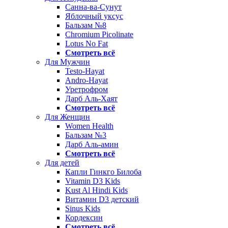
Санна-ва-Сунут
Яблочный уксус
Бальзам №8
Chromium Picolinate
Lotus No Fat
Смотреть всё
Для Мужчин
Testo-Hayat
Andro-Hayat
Уретрофром
Дарб Аль-Хаят
Смотреть всё
Для Женщин
Women Health
Бальзам №3
Дарб Аль-амин
Смотреть всё
Для детей
Капли Гинкго Билоба
Vitamin D3 Kids
Kust Al Hindi Kids
Витамин D3 детский
Sinus Kids
Кордексин
Смотреть всё