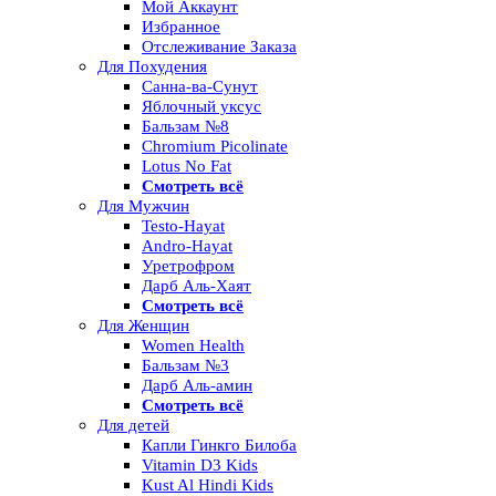
Мой Аккаунт
Избранное
Отслеживание Заказа
Для Похудения
Санна-ва-Сунут
Яблочный уксус
Бальзам №8
Chromium Picolinate
Lotus No Fat
Смотреть всё
Для Мужчин
Testo-Hayat
Andro-Hayat
Уретрофром
Дарб Аль-Хаят
Смотреть всё
Для Женщин
Women Health
Бальзам №3
Дарб Аль-амин
Смотреть всё
Для детей
Капли Гинкго Билоба
Vitamin D3 Kids
Kust Al Hindi Kids