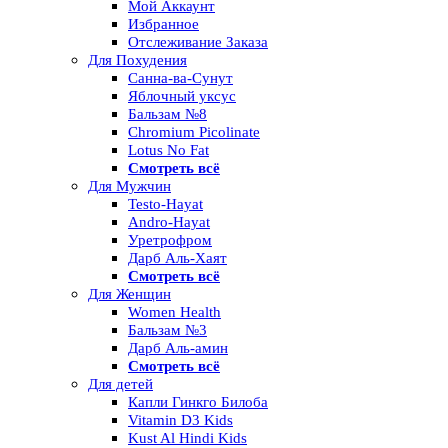
Мой Аккаунт
Избранное
Отслеживание Заказа
Для Похудения
Санна-ва-Сунут
Яблочный уксус
Бальзам №8
Chromium Picolinate
Lotus No Fat
Смотреть всё
Для Мужчин
Testo-Hayat
Andro-Hayat
Уретрофром
Дарб Аль-Хаят
Смотреть всё
Для Женщин
Women Health
Бальзам №3
Дарб Аль-амин
Смотреть всё
Для детей
Капли Гинкго Билоба
Vitamin D3 Kids
Kust Al Hindi Kids