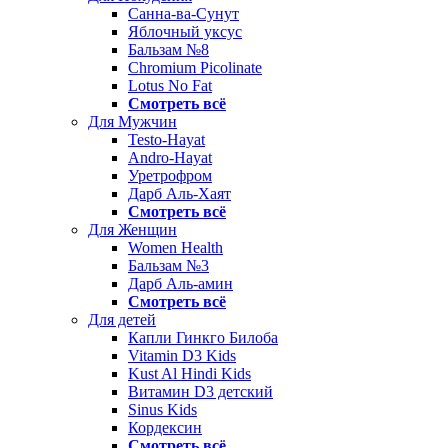
Санна-ва-Сунут
Яблочный уксус
Бальзам №8
Chromium Picolinate
Lotus No Fat
Смотреть всё
Для Мужчин
Testo-Hayat
Andro-Hayat
Уретрофром
Дарб Аль-Хаят
Смотреть всё
Для Женщин
Women Health
Бальзам №3
Дарб Аль-амин
Смотреть всё
Для детей
Капли Гинкго Билоба
Vitamin D3 Kids
Kust Al Hindi Kids
Витамин D3 детский
Sinus Kids
Кордексин
Смотреть всё