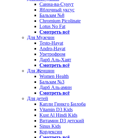
Санна-ва-Сунут
Яблочный уксус
Бальзам №8
Chromium Picolinate
Lotus No Fat
Смотреть всё
Для Мужчин
Testo-Hayat
Andro-Hayat
Уретрофром
Дарб Аль-Хаят
Смотреть всё
Для Женщин
Women Health
Бальзам №3
Дарб Аль-амин
Смотреть всё
Для детей
Капли Гинкго Билоба
Vitamin D3 Kids
Kust Al Hindi Kids
Витамин D3 детский
Sinus Kids
Кордексин
Смотреть всё