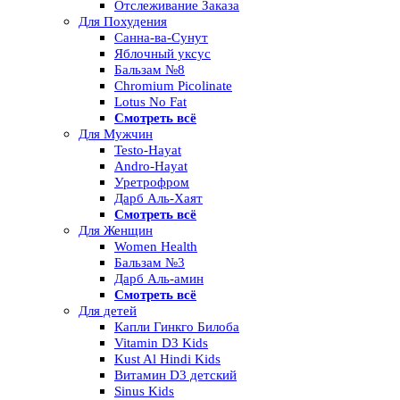
Отслеживание Заказа
Для Похудения
Санна-ва-Сунут
Яблочный уксус
Бальзам №8
Chromium Picolinate
Lotus No Fat
Смотреть всё
Для Мужчин
Testo-Hayat
Andro-Hayat
Уретрофром
Дарб Аль-Хаят
Смотреть всё
Для Женщин
Women Health
Бальзам №3
Дарб Аль-амин
Смотреть всё
Для детей
Капли Гинкго Билоба
Vitamin D3 Kids
Kust Al Hindi Kids
Витамин D3 детский
Sinus Kids