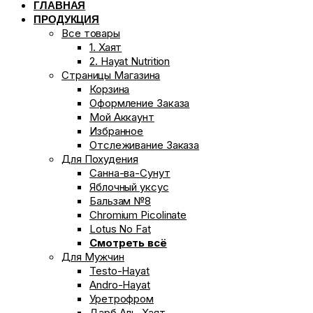
ГЛАВНАЯ
ПРОДУКЦИЯ
Все товары
1. Хаят
2. Hayat Nutrition
Страницы Магазина
Корзина
Оформление Заказа
Мой Аккаунт
Избранное
Отслеживание Заказа
Для Похудения
Санна-ва-Сунут
Яблочный уксус
Бальзам №8
Chromium Picolinate
Lotus No Fat
Смотреть всё
Для Мужчин
Testo-Hayat
Andro-Hayat
Уретрофром
Дарб Аль-Хаят