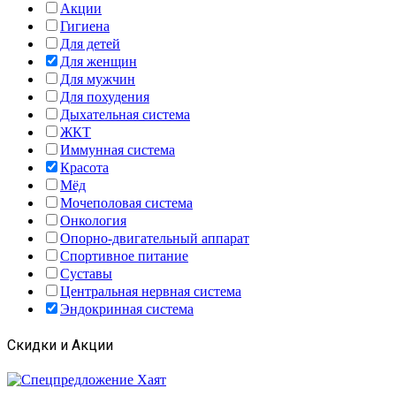
Акции
Гигиена
Для детей
Для женщин
Для мужчин
Для похудения
Дыхательная система
ЖКТ
Иммунная система
Красота
Мёд
Мочеполовая система
Онкология
Опорно-двигательный аппарат
Спортивное питание
Суставы
Центральная нервная система
Эндокринная система
Скидки и Акции