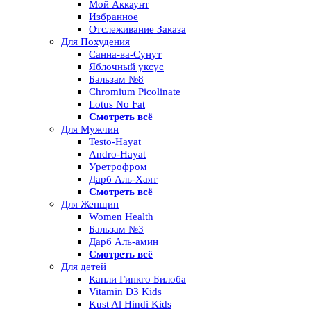
Мой Аккаунт
Избранное
Отслеживание Заказа
Для Похудения
Санна-ва-Сунут
Яблочный уксус
Бальзам №8
Chromium Picolinate
Lotus No Fat
Смотреть всё
Для Мужчин
Testo-Hayat
Andro-Hayat
Уретрофром
Дарб Аль-Хаят
Смотреть всё
Для Женщин
Women Health
Бальзам №3
Дарб Аль-амин
Смотреть всё
Для детей
Капли Гинкго Билоба
Vitamin D3 Kids
Kust Al Hindi Kids