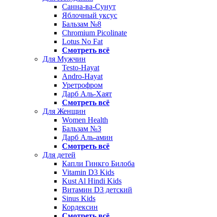
Санна-ва-Сунут
Яблочный уксус
Бальзам №8
Chromium Picolinate
Lotus No Fat
Смотреть всё
Для Мужчин
Testo-Hayat
Andro-Hayat
Уретрофром
Дарб Аль-Хаят
Смотреть всё
Для Женщин
Women Health
Бальзам №3
Дарб Аль-амин
Смотреть всё
Для детей
Капли Гинкго Билоба
Vitamin D3 Kids
Kust Al Hindi Kids
Витамин D3 детский
Sinus Kids
Кордексин
Смотреть всё