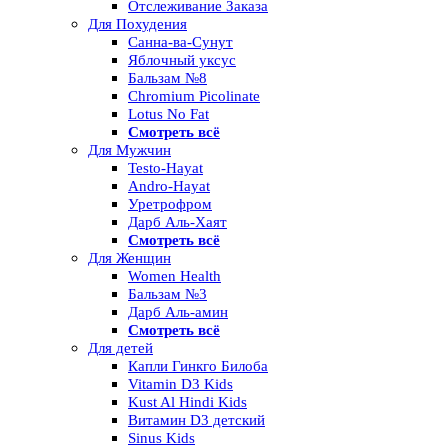
Отслеживание Заказа
Для Похудения
Санна-ва-Сунут
Яблочный уксус
Бальзам №8
Chromium Picolinate
Lotus No Fat
Смотреть всё
Для Мужчин
Testo-Hayat
Andro-Hayat
Уретрофром
Дарб Аль-Хаят
Смотреть всё
Для Женщин
Women Health
Бальзам №3
Дарб Аль-амин
Смотреть всё
Для детей
Капли Гинкго Билоба
Vitamin D3 Kids
Kust Al Hindi Kids
Витамин D3 детский
Sinus Kids