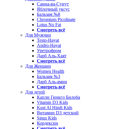
Санна-ва-Сунут
Яблочный уксус
Бальзам №8
Chromium Picolinate
Lotus No Fat
Смотреть всё
Для Мужчин
Testo-Hayat
Andro-Hayat
Уретрофром
Дарб Аль-Хаят
Смотреть всё
Для Женщин
Women Health
Бальзам №3
Дарб Аль-амин
Смотреть всё
Для детей
Капли Гинкго Билоба
Vitamin D3 Kids
Kust Al Hindi Kids
Витамин D3 детский
Sinus Kids
Кордексин
Смотреть всё