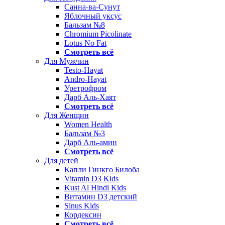
Санна-ва-Сунут
Яблочный уксус
Бальзам №8
Chromium Picolinate
Lotus No Fat
Смотреть всё
Для Мужчин
Testo-Hayat
Andro-Hayat
Уретрофром
Дарб Аль-Хаят
Смотреть всё
Для Женщин
Women Health
Бальзам №3
Дарб Аль-амин
Смотреть всё
Для детей
Капли Гинкго Билоба
Vitamin D3 Kids
Kust Al Hindi Kids
Витамин D3 детский
Sinus Kids
Кордексин
Смотреть всё