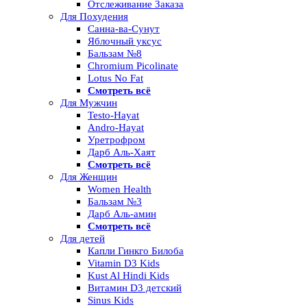
Отслеживание Заказа
Для Похудения
Санна-ва-Сунут
Яблочный уксус
Бальзам №8
Chromium Picolinate
Lotus No Fat
Смотреть всё
Для Мужчин
Testo-Hayat
Andro-Hayat
Уретрофром
Дарб Аль-Хаят
Смотреть всё
Для Женщин
Women Health
Бальзам №3
Дарб Аль-амин
Смотреть всё
Для детей
Капли Гинкго Билоба
Vitamin D3 Kids
Kust Al Hindi Kids
Витамин D3 детский
Sinus Kids