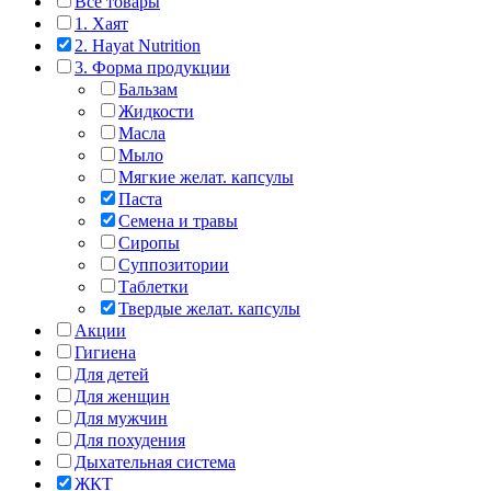
Все товары
1. Хаят
2. Hayat Nutrition
3. Форма продукции
Бальзам
Жидкости
Масла
Мыло
Мягкие желат. капсулы
Паста
Семена и травы
Сиропы
Суппозитории
Таблетки
Твердые желат. капсулы
Акции
Гигиена
Для детей
Для женщин
Для мужчин
Для похудения
Дыхательная система
ЖКТ