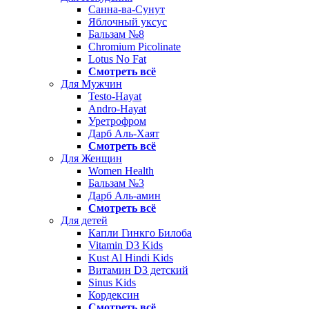
Санна-ва-Сунут
Яблочный уксус
Бальзам №8
Chromium Picolinate
Lotus No Fat
Смотреть всё
Для Мужчин
Testo-Hayat
Andro-Hayat
Уретрофром
Дарб Аль-Хаят
Смотреть всё
Для Женщин
Women Health
Бальзам №3
Дарб Аль-амин
Смотреть всё
Для детей
Капли Гинкго Билоба
Vitamin D3 Kids
Kust Al Hindi Kids
Витамин D3 детский
Sinus Kids
Кордексин
Смотреть всё