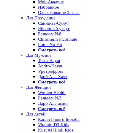
Мой Аккаунт
Избранное
Отслеживание Заказа
Для Похудения
Санна-ва-Сунут
Яблочный уксус
Бальзам №8
Chromium Picolinate
Lotus No Fat
Смотреть всё
Для Мужчин
Testo-Hayat
Andro-Hayat
Уретрофром
Дарб Аль-Хаят
Смотреть всё
Для Женщин
Women Health
Бальзам №3
Дарб Аль-амин
Смотреть всё
Для детей
Капли Гинкго Билоба
Vitamin D3 Kids
Kust Al Hindi Kids