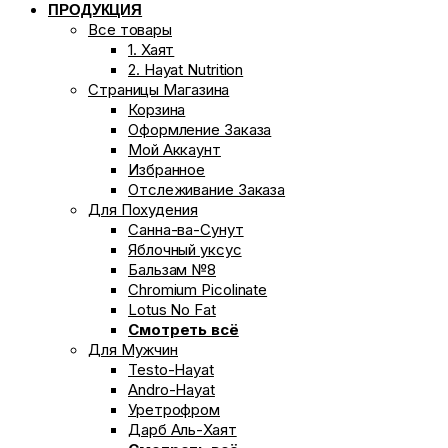
ПРОДУКЦИЯ
Все товары
1. Хаят
2. Hayat Nutrition
Страницы Магазина
Корзина
Оформление Заказа
Мой Аккаунт
Избранное
Отслеживание Заказа
Для Похудения
Санна-ва-Сунут
Яблочный уксус
Бальзам №8
Chromium Picolinate
Lotus No Fat
Смотреть всё
Для Мужчин
Testo-Hayat
Andro-Hayat
Уретрофром
Дарб Аль-Хаят