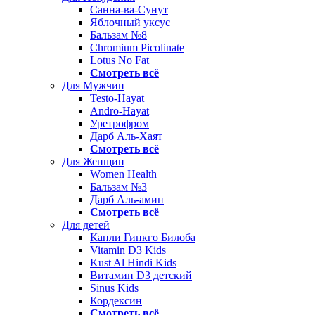
Санна-ва-Сунут
Яблочный уксус
Бальзам №8
Chromium Picolinate
Lotus No Fat
Смотреть всё
Для Мужчин
Testo-Hayat
Andro-Hayat
Уретрофром
Дарб Аль-Хаят
Смотреть всё
Для Женщин
Women Health
Бальзам №3
Дарб Аль-амин
Смотреть всё
Для детей
Капли Гинкго Билоба
Vitamin D3 Kids
Kust Al Hindi Kids
Витамин D3 детский
Sinus Kids
Кордексин
Смотреть всё