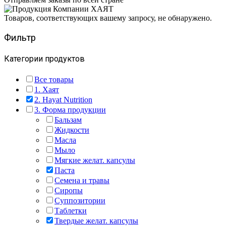
Товаров, соответствующих вашему запросу, не обнаружено.
Фильтр
Категории продуктов
Все товары
1. Хаят
2. Hayat Nutrition
3. Форма продукции
Бальзам
Жидкости
Масла
Мыло
Мягкие желат. капсулы
Паста
Семена и травы
Сиропы
Суппозитории
Таблетки
Твердые желат. капсулы