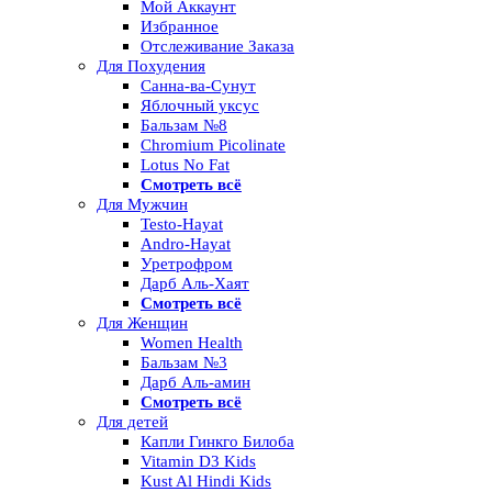
Мой Аккаунт
Избранное
Отслеживание Заказа
Для Похудения
Санна-ва-Сунут
Яблочный уксус
Бальзам №8
Chromium Picolinate
Lotus No Fat
Смотреть всё
Для Мужчин
Testo-Hayat
Andro-Hayat
Уретрофром
Дарб Аль-Хаят
Смотреть всё
Для Женщин
Women Health
Бальзам №3
Дарб Аль-амин
Смотреть всё
Для детей
Капли Гинкго Билоба
Vitamin D3 Kids
Kust Al Hindi Kids