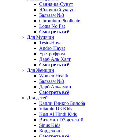
Санна-ва-Сунут
Яблочный уксус
Бальзам №8
Chromium Picolinate
Lotus No Fat
Смотреть всё
Для Мужчин
Testo-Hayat
Andro-Hayat
Уретрофром
Дарб Аль-Хаят
Смотреть всё
Для Женщин
Women Health
Бальзам №3
Дарб Аль-амин
Смотреть всё
Для детей
Капли Гинкго Билоба
Vitamin D3 Kids
Kust Al Hindi Kids
Витамин D3 детский
Sinus Kids
Кордексин
Смотреть всё