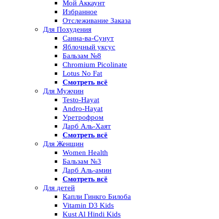
Мой Аккаунт
Избранное
Отслеживание Заказа
Для Похудения
Санна-ва-Сунут
Яблочный уксус
Бальзам №8
Chromium Picolinate
Lotus No Fat
Смотреть всё
Для Мужчин
Testo-Hayat
Andro-Hayat
Уретрофром
Дарб Аль-Хаят
Смотреть всё
Для Женщин
Women Health
Бальзам №3
Дарб Аль-амин
Смотреть всё
Для детей
Капли Гинкго Билоба
Vitamin D3 Kids
Kust Al Hindi Kids