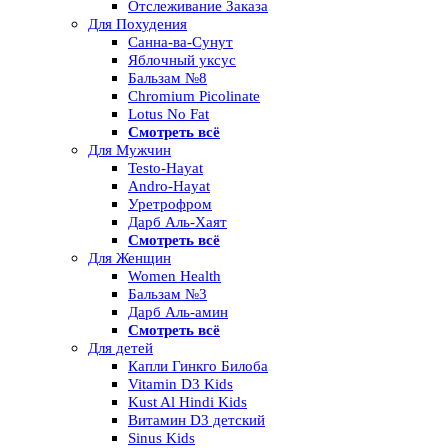
Отслеживание Заказа
Для Похудения
Санна-ва-Сунут
Яблочный уксус
Бальзам №8
Chromium Picolinate
Lotus No Fat
Смотреть всё
Для Мужчин
Testo-Hayat
Andro-Hayat
Уретрофром
Дарб Аль-Хаят
Смотреть всё
Для Женщин
Women Health
Бальзам №3
Дарб Аль-амин
Смотреть всё
Для детей
Капли Гинкго Билоба
Vitamin D3 Kids
Kust Al Hindi Kids
Витамин D3 детский
Sinus Kids