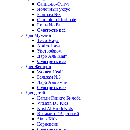
Санна-ва-Сунут
Яблочный уксус
Бальзам №8
Chromium Picolinate
Lotus No Fat
Смотреть всё
Для Мужчин
Testo-Hayat
Andro-Hayat
Уретрофром
Дарб Аль-Хаят
Смотреть всё
Для Женщин
Women Health
Бальзам №3
Дарб Аль-амин
Смотреть всё
Для детей
Капли Гинкго Билоба
Vitamin D3 Kids
Kust Al Hindi Kids
Витамин D3 детский
Sinus Kids
Кордексин
Смотреть всё