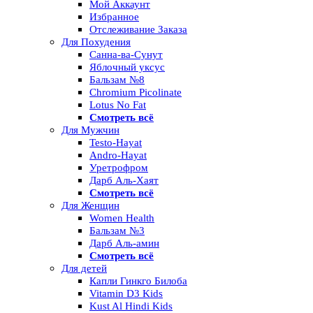
Мой Аккаунт
Избранное
Отслеживание Заказа
Для Похудения
Санна-ва-Сунут
Яблочный уксус
Бальзам №8
Chromium Picolinate
Lotus No Fat
Смотреть всё
Для Мужчин
Testo-Hayat
Andro-Hayat
Уретрофром
Дарб Аль-Хаят
Смотреть всё
Для Женщин
Women Health
Бальзам №3
Дарб Аль-амин
Смотреть всё
Для детей
Капли Гинкго Билоба
Vitamin D3 Kids
Kust Al Hindi Kids