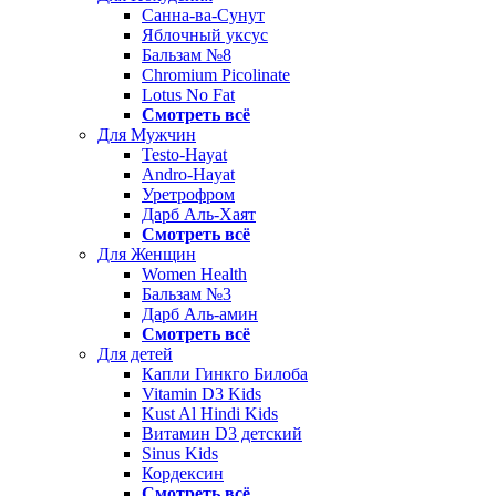
Санна-ва-Сунут
Яблочный уксус
Бальзам №8
Chromium Picolinate
Lotus No Fat
Смотреть всё
Для Мужчин
Testo-Hayat
Andro-Hayat
Уретрофром
Дарб Аль-Хаят
Смотреть всё
Для Женщин
Women Health
Бальзам №3
Дарб Аль-амин
Смотреть всё
Для детей
Капли Гинкго Билоба
Vitamin D3 Kids
Kust Al Hindi Kids
Витамин D3 детский
Sinus Kids
Кордексин
Смотреть всё