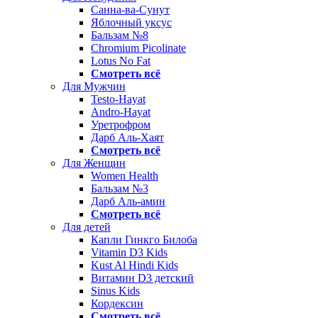
Санна-ва-Сунут
Яблочный уксус
Бальзам №8
Chromium Picolinate
Lotus No Fat
Смотреть всё
Для Мужчин
Testo-Hayat
Andro-Hayat
Уретрофром
Дарб Аль-Хаят
Смотреть всё
Для Женщин
Women Health
Бальзам №3
Дарб Аль-амин
Смотреть всё
Для детей
Капли Гинкго Билоба
Vitamin D3 Kids
Kust Al Hindi Kids
Витамин D3 детский
Sinus Kids
Кордексин
Смотреть всё