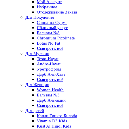
Мой Аккаунт
Избранное
Отслеживание Заказа
Для Похудения
Санна-ва-Сунут
Яблочный уксус
Бальзам №8
Chromium Picolinate
Lotus No Fat
Смотреть всё
Для Мужчин
Testo-Hayat
Andro-Hayat
Уретрофром
Дарб Аль-Хаят
Смотреть всё
Для Женщин
Women Health
Бальзам №3
Дарб Аль-амин
Смотреть всё
Для детей
Капли Гинкго Билоба
Vitamin D3 Kids
Kust Al Hindi Kids