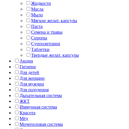
Жидкости
Масла
Мыло
Мягкие желат. капсулы
Паста
Семена и травы
Сиропы
Суппозитории
Таблетки
Твердые желат. капсулы
Акции
Гигиена
Для детей
Для женщин
Для мужчин
Для похудения
Дыхательная система
ЖКТ
Иммунная система
Красота
Мёд
Мочеполовая система