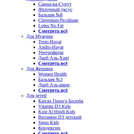
Санна-ва-Сунут
Яблочный уксус
Бальзам №8
Chromium Picolinate
Lotus No Fat
Смотреть всё
Для Мужчин
Testo-Hayat
Andro-Hayat
Уретрофром
Дарб Аль-Хаят
Смотреть всё
Для Женщин
Women Health
Бальзам №3
Дарб Аль-амин
Смотреть всё
Для детей
Капли Гинкго Билоба
Vitamin D3 Kids
Kust Al Hindi Kids
Витамин D3 детский
Sinus Kids
Кордексин
Смотреть всё