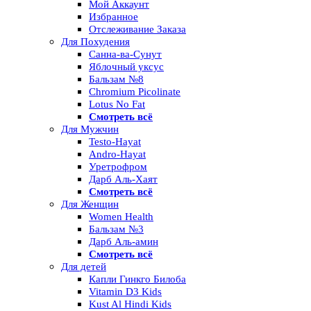
Мой Аккаунт
Избранное
Отслеживание Заказа
Для Похудения
Санна-ва-Сунут
Яблочный уксус
Бальзам №8
Chromium Picolinate
Lotus No Fat
Смотреть всё
Для Мужчин
Testo-Hayat
Andro-Hayat
Уретрофром
Дарб Аль-Хаят
Смотреть всё
Для Женщин
Women Health
Бальзам №3
Дарб Аль-амин
Смотреть всё
Для детей
Капли Гинкго Билоба
Vitamin D3 Kids
Kust Al Hindi Kids