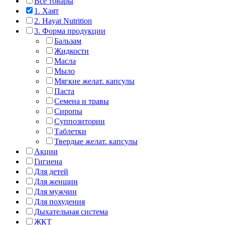
Все товары
1. Хаят
2. Hayat Nutrition
3. Форма продукции
Бальзам
Жидкости
Масла
Мыло
Мягкие желат. капсулы
Паста
Семена и травы
Сиропы
Суппозитории
Таблетки
Твердые желат. капсулы
Акции
Гигиена
Для детей
Для женщин
Для мужчин
Для похудения
Дыхательная система
ЖКТ