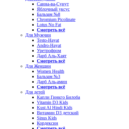
Санна-ва-Сунут
Яблочный уксус
Бальзам №8
Chromium Picolinate
Lotus No Fat
Смотреть всё
Для Мужчин
Testo-Hayat
Andro-Hayat
Уретрофром
Дарб Аль-Хаят
Смотреть всё
Для Женщин
Women Health
Бальзам №3
Дарб Аль-амин
Смотреть всё
Для детей
Капли Гинкго Билоба
Vitamin D3 Kids
Kust Al Hindi Kids
Витамин D3 детский
Sinus Kids
Кордексин
Смотреть всё