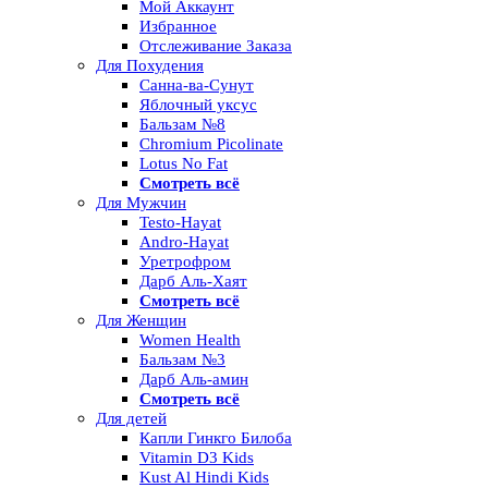
Мой Аккаунт
Избранное
Отслеживание Заказа
Для Похудения
Санна-ва-Сунут
Яблочный уксус
Бальзам №8
Chromium Picolinate
Lotus No Fat
Смотреть всё
Для Мужчин
Testo-Hayat
Andro-Hayat
Уретрофром
Дарб Аль-Хаят
Смотреть всё
Для Женщин
Women Health
Бальзам №3
Дарб Аль-амин
Смотреть всё
Для детей
Капли Гинкго Билоба
Vitamin D3 Kids
Kust Al Hindi Kids