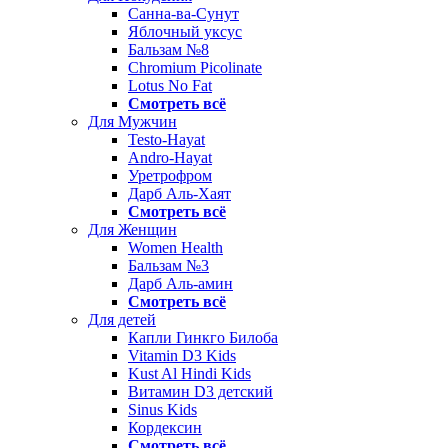
Санна-ва-Сунут
Яблочный уксус
Бальзам №8
Chromium Picolinate
Lotus No Fat
Смотреть всё
Для Мужчин
Testo-Hayat
Andro-Hayat
Уретрофром
Дарб Аль-Хаят
Смотреть всё
Для Женщин
Women Health
Бальзам №3
Дарб Аль-амин
Смотреть всё
Для детей
Капли Гинкго Билоба
Vitamin D3 Kids
Kust Al Hindi Kids
Витамин D3 детский
Sinus Kids
Кордексин
Смотреть всё