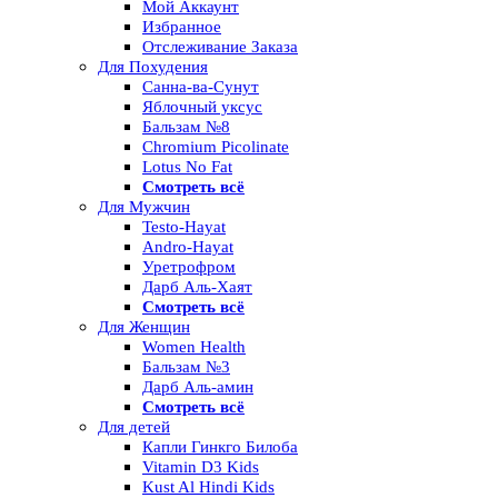
Мой Аккаунт
Избранное
Отслеживание Заказа
Для Похудения
Санна-ва-Сунут
Яблочный уксус
Бальзам №8
Chromium Picolinate
Lotus No Fat
Смотреть всё
Для Мужчин
Testo-Hayat
Andro-Hayat
Уретрофром
Дарб Аль-Хаят
Смотреть всё
Для Женщин
Women Health
Бальзам №3
Дарб Аль-амин
Смотреть всё
Для детей
Капли Гинкго Билоба
Vitamin D3 Kids
Kust Al Hindi Kids