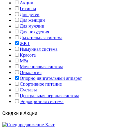
Акции
Гигиена
Для детей
Для женщин
Для мужчин
Для похудения
Дыхательная система
ЖКТ
Иммунная система
Красота
Мёд
Мочеполовая система
Онкология
Опорно-двигательный аппарат
Спортивное питание
Суставы
Центральная нервная система
Эндокринная система
Скидки и Акции