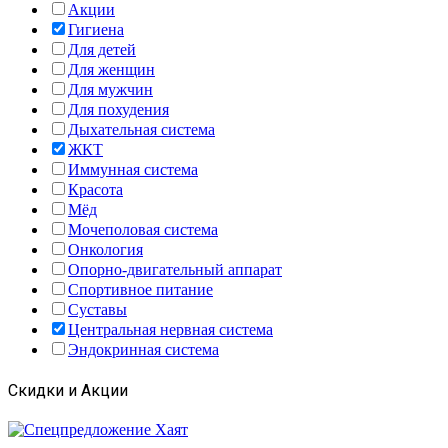
Акции
Гигиена
Для детей
Для женщин
Для мужчин
Для похудения
Дыхательная система
ЖКТ
Иммунная система
Красота
Мёд
Мочеполовая система
Онкология
Опорно-двигательный аппарат
Спортивное питание
Суставы
Центральная нервная система
Эндокринная система
Скидки и Акции