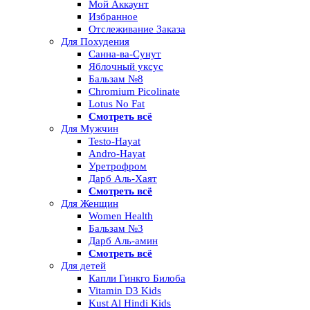
Мой Аккаунт
Избранное
Отслеживание Заказа
Для Похудения
Санна-ва-Сунут
Яблочный уксус
Бальзам №8
Chromium Picolinate
Lotus No Fat
Смотреть всё
Для Мужчин
Testo-Hayat
Andro-Hayat
Уретрофром
Дарб Аль-Хаят
Смотреть всё
Для Женщин
Women Health
Бальзам №3
Дарб Аль-амин
Смотреть всё
Для детей
Капли Гинкго Билоба
Vitamin D3 Kids
Kust Al Hindi Kids