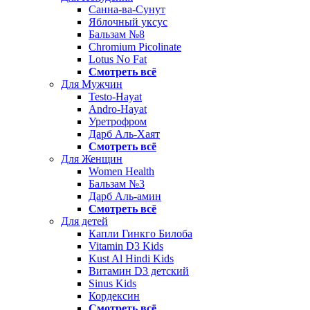
Санна-ва-Сунут
Яблочный уксус
Бальзам №8
Chromium Picolinate
Lotus No Fat
Смотреть всё
Для Мужчин
Testo-Hayat
Andro-Hayat
Уретрофром
Дарб Аль-Хаят
Смотреть всё
Для Женщин
Women Health
Бальзам №3
Дарб Аль-амин
Смотреть всё
Для детей
Капли Гинкго Билоба
Vitamin D3 Kids
Kust Al Hindi Kids
Витамин D3 детский
Sinus Kids
Кордексин
Смотреть всё