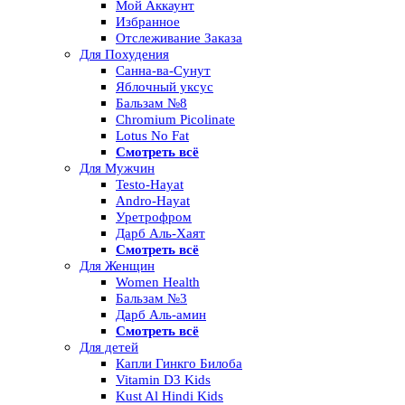
Мой Аккаунт
Избранное
Отслеживание Заказа
Для Похудения
Санна-ва-Сунут
Яблочный уксус
Бальзам №8
Chromium Picolinate
Lotus No Fat
Смотреть всё
Для Мужчин
Testo-Hayat
Andro-Hayat
Уретрофром
Дарб Аль-Хаят
Смотреть всё
Для Женщин
Women Health
Бальзам №3
Дарб Аль-амин
Смотреть всё
Для детей
Капли Гинкго Билоба
Vitamin D3 Kids
Kust Al Hindi Kids