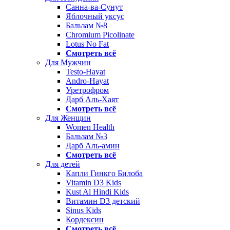
Санна-ва-Сунут
Яблочный уксус
Бальзам №8
Chromium Picolinate
Lotus No Fat
Смотреть всё
Для Мужчин
Testo-Hayat
Andro-Hayat
Уретрофром
Дарб Аль-Хаят
Смотреть всё
Для Женщин
Women Health
Бальзам №3
Дарб Аль-амин
Смотреть всё
Для детей
Капли Гинкго Билоба
Vitamin D3 Kids
Kust Al Hindi Kids
Витамин D3 детский
Sinus Kids
Кордексин
Смотреть всё