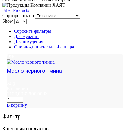
Filter Products
Сортировать по
Show
Сбросить фильтры
Для мужчин
Для похудения
Опорно-двигательный аппарат
19%
Масло черного тмина
52 g
В наличии
Первоначальная
Текущая
1100,00
₽
900,00
₽
цена
цена:
составляла
900,00 ₽.
В корзину
1100,00 ₽.
Фильтр
Категории продуктов