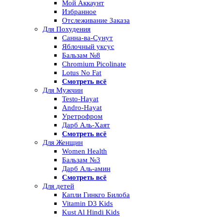
Мой Аккаунт
Избранное
Отслеживание Заказа
Для Похудения
Санна-ва-Сунут
Яблочный уксус
Бальзам №8
Chromium Picolinate
Lotus No Fat
Смотреть всё
Для Мужчин
Testo-Hayat
Andro-Hayat
Уретрофром
Дарб Аль-Хаят
Смотреть всё
Для Женщин
Women Health
Бальзам №3
Дарб Аль-амин
Смотреть всё
Для детей
Капли Гинкго Билоба
Vitamin D3 Kids
Kust Al Hindi Kids