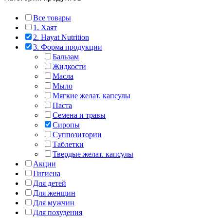
Все товары
1. Хаят
2. Hayat Nutrition
3. Форма продукции
Бальзам
Жидкости
Масла
Мыло
Мягкие желат. капсулы
Паста
Семена и травы
Сиропы
Суппозитории
Таблетки
Твердые желат. капсулы
Акции
Гигиена
Для детей
Для женщин
Для мужчин
Для похудения