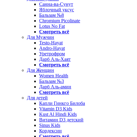
Санна-ва-Сунут
Яблочный уксус
Бальзам №8
Chromium Picolinate
Lotus No Fat
Смотреть всё
Для Мужчин
Testo-Hayat
Andro-Hayat
Уретрофром
Дарб Аль-Хаят
Смотреть всё
Для Женщин
Women Health
Бальзам №3
Дарб Аль-амин
Смотреть всё
Для детей
Капли Гинкго Билоба
Vitamin D3 Kids
Kust Al Hindi Kids
Витамин D3 детский
Sinus Kids
Кордексин
Смотреть всё