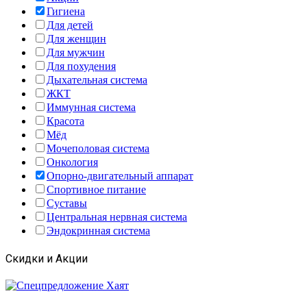
Гигиена
Для детей
Для женщин
Для мужчин
Для похудения
Дыхательная система
ЖКТ
Иммунная система
Красота
Мёд
Мочеполовая система
Онкология
Опорно-двигательный аппарат
Спортивное питание
Суставы
Центральная нервная система
Эндокринная система
Скидки и Акции