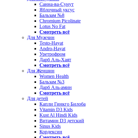
Санна-ва-Сунут
Яблочный уксус
Бальзам №8
Chromium Picolinate
Lotus No Fat
Смотреть всё
Для Мужчин
Testo-Hayat
Andro-Hayat
Уретрофром
Дарб Аль-Хаят
Смотреть всё
Для Женщин
Women Health
Бальзам №3
Дарб Аль-амин
Смотреть всё
Для детей
Капли Гинкго Билоба
Vitamin D3 Kids
Kust Al Hindi Kids
Витамин D3 детский
Sinus Kids
Кордексин
Смотреть всё