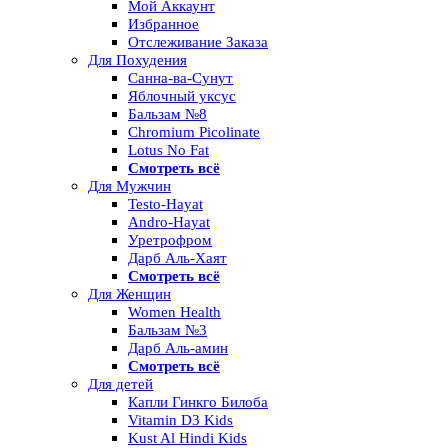
Мой Аккаунт
Избранное
Отслеживание Заказа
Для Похудения
Санна-ва-Сунут
Яблочный уксус
Бальзам №8
Chromium Picolinate
Lotus No Fat
Смотреть всё
Для Мужчин
Testo-Hayat
Andro-Hayat
Уретрофром
Дарб Аль-Хаят
Смотреть всё
Для Женщин
Women Health
Бальзам №3
Дарб Аль-амин
Смотреть всё
Для детей
Капли Гинкго Билоба
Vitamin D3 Kids
Kust Al Hindi Kids