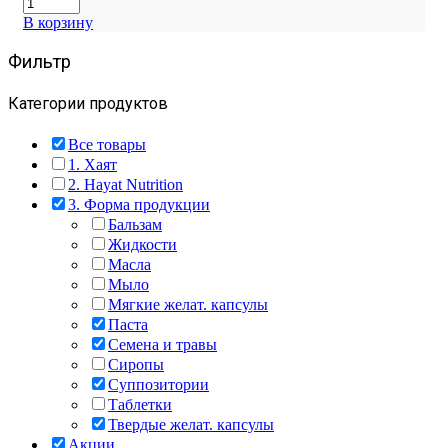
В корзину
Фильтр
Категории продуктов
Все товары
1. Хаят
2. Hayat Nutrition
3. Форма продукции
Бальзам
Жидкости
Масла
Мыло
Мягкие желат. капсулы
Паста
Семена и травы
Сиропы
Суппозитории
Таблетки
Твердые желат. капсулы
Акции