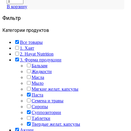
В корзину
Фильтр
Категории продуктов
Все товары
1. Хаят
2. Hayat Nutrition
3. Форма продукции
Бальзам
Жидкости
Масла
Мыло
Мягкие желат. капсулы
Паста
Семена и травы
Сиропы
Суппозитории
Таблетки
Твердые желат. капсулы
Акции