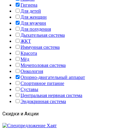
Гигиена
Для детей
Для женщин
Для мужчин
Для похудения
Дыхательная система
ЖКТ
Иммунная система
Красота
Мёд
Мочеполовая система
Онкология
Опорно-двигательный аппарат
Спортивное питание
Суставы
Центральная нервная система
Эндокринная система
Скидки и Акции