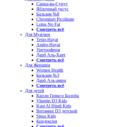
Санна-ва-Сунут
Яблочный уксус
Бальзам №8
Chromium Picolinate
Lotus No Fat
Смотреть всё
Для Мужчин
Testo-Hayat
Andro-Hayat
Уретрофром
Дарб Аль-Хаят
Смотреть всё
Для Женщин
Women Health
Бальзам №3
Дарб Аль-амин
Смотреть всё
Для детей
Капли Гинкго Билоба
Vitamin D3 Kids
Kust Al Hindi Kids
Витамин D3 детский
Sinus Kids
Кордексин
Смотреть всё