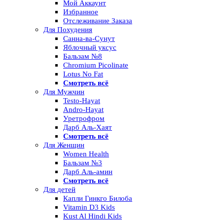
Мой Аккаунт
Избранное
Отслеживание Заказа
Для Похудения
Санна-ва-Сунут
Яблочный уксус
Бальзам №8
Chromium Picolinate
Lotus No Fat
Смотреть всё
Для Мужчин
Testo-Hayat
Andro-Hayat
Уретрофром
Дарб Аль-Хаят
Смотреть всё
Для Женщин
Women Health
Бальзам №3
Дарб Аль-амин
Смотреть всё
Для детей
Капли Гинкго Билоба
Vitamin D3 Kids
Kust Al Hindi Kids