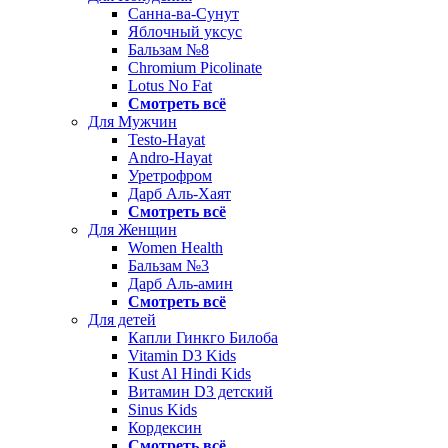
Санна-ва-Сунут
Яблочный уксус
Бальзам №8
Chromium Picolinate
Lotus No Fat
Смотреть всё
Для Мужчин
Testo-Hayat
Andro-Hayat
Уретрофром
Дарб Аль-Хаят
Смотреть всё
Для Женщин
Women Health
Бальзам №3
Дарб Аль-амин
Смотреть всё
Для детей
Капли Гинкго Билоба
Vitamin D3 Kids
Kust Al Hindi Kids
Витамин D3 детский
Sinus Kids
Кордексин
Смотреть всё