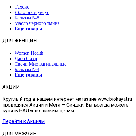
Тахсис
Яблочный уксус
Бальзам №8
Масло черного тмина
Еще товары
ДЛЯ ЖЕНЩИН
Women Health
Дарб Сихр
Свечи Мио вагинальные
Бальзам №3
Еще товары
АКЦИИ
Круглый год в нашем интернет магазине www.biohayat.ru
проводятся Акции и Мега — Скидки. Вы всегда можете
купить БАДы по низким ценам.
Перейти к Акциям
ДЛЯ МУЖЧИН