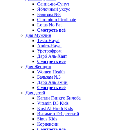
Санна-ва-Сунут
Яблочный уксус
Бальзам №8
Chromium Picolinate
Lotus No Fat
Смотреть всё
Для Мужчин
Testo-Hayat
Andro-Hayat
Уретрофром
Дарб Аль-Хаят
Смотреть всё
Для Женщин
Women Health
Бальзам №3
Дарб Аль-амин
Смотреть всё
Для детей
Капли Гинкго Билоба
Vitamin D3 Kids
Kust Al Hindi Kids
Витамин D3 детский
Sinus Kids
Кордексин
Смотреть всё