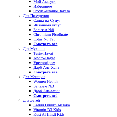
Мой Аккаунт
Избранное
Отслеживание Заказа
Для Похудения
Санна-ва-Сунут
Яблочный уксус
Бальзам №8
Chromium Picolinate
Lotus No Fat
Смотреть всё
Для Мужчин
Testo-Hayat
Andro-Hayat
Уретрофром
Дарб Аль-Хаят
Смотреть всё
Для Женщин
Women Health
Бальзам №3
Дарб Аль-амин
Смотреть всё
Для детей
Капли Гинкго Билоба
Vitamin D3 Kids
Kust Al Hindi Kids