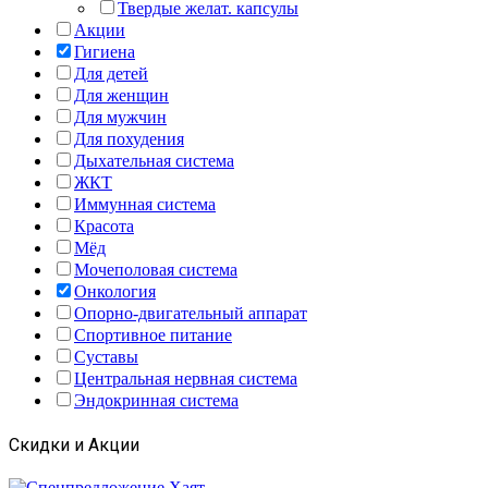
Твердые желат. капсулы
Акции
Гигиена
Для детей
Для женщин
Для мужчин
Для похудения
Дыхательная система
ЖКТ
Иммунная система
Красота
Мёд
Мочеполовая система
Онкология
Опорно-двигательный аппарат
Спортивное питание
Суставы
Центральная нервная система
Эндокринная система
Скидки и Акции