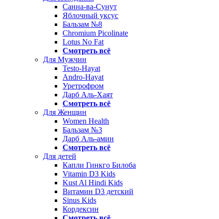
Санна-ва-Сунут
Яблочный уксус
Бальзам №8
Chromium Picolinate
Lotus No Fat
Смотреть всё
Для Мужчин
Testo-Hayat
Andro-Hayat
Уретрофром
Дарб Аль-Хаят
Смотреть всё
Для Женщин
Women Health
Бальзам №3
Дарб Аль-амин
Смотреть всё
Для детей
Капли Гинкго Билоба
Vitamin D3 Kids
Kust Al Hindi Kids
Витамин D3 детский
Sinus Kids
Кордексин
Смотреть всё