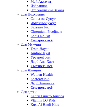
Мой Аккаунт
Избранное
Отслеживание Заказа
Для Похудения
Санна-ва-Сунут
Яблочный уксус
Бальзам №8
Chromium Picolinate
Lotus No Fat
Смотреть всё
Для Мужчин
Testo-Hayat
Andro-Hayat
Уретрофром
Дарб Аль-Хаят
Смотреть всё
Для Женщин
Women Health
Бальзам №3
Дарб Аль-амин
Смотреть всё
Для детей
Капли Гинкго Билоба
Vitamin D3 Kids
Kust Al Hindi Kids