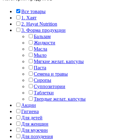
Все товары
1. Хаят
2. Hayat Nutrition
3. Форма продукции
Бальзам
Жидкости
Масла
Мыло
Мягкие желат. капсулы
Паста
Семена и травы
Сиропы
Суппозитории
Таблетки
Твердые желат. капсулы
Акции
Гигиена
Для детей
Для женщин
Для мужчин
Для похудения