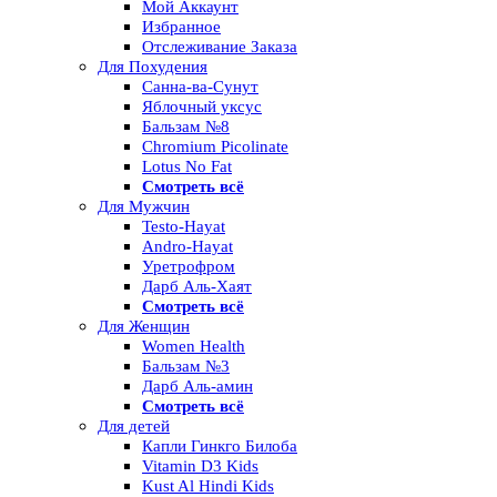
Мой Аккаунт
Избранное
Отслеживание Заказа
Для Похудения
Санна-ва-Сунут
Яблочный уксус
Бальзам №8
Chromium Picolinate
Lotus No Fat
Смотреть всё
Для Мужчин
Testo-Hayat
Andro-Hayat
Уретрофром
Дарб Аль-Хаят
Смотреть всё
Для Женщин
Women Health
Бальзам №3
Дарб Аль-амин
Смотреть всё
Для детей
Капли Гинкго Билоба
Vitamin D3 Kids
Kust Al Hindi Kids