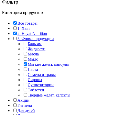
Фильтр
Категории продуктов
Все товары
1. Хаят
2. Hayat Nutrition
3. Форма продукции
Бальзам
Жидкости
Масла
Мыло
Мягкие желат. капсулы
Паста
Семена и травы
Сиропы
Суппозитории
Таблетки
Твердые желат. капсулы
Акции
Гигиена
Для детей