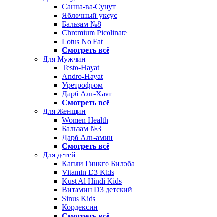
Санна-ва-Сунут
Яблочный уксус
Бальзам №8
Chromium Picolinate
Lotus No Fat
Смотреть всё
Для Мужчин
Testo-Hayat
Andro-Hayat
Уретрофром
Дарб Аль-Хаят
Смотреть всё
Для Женщин
Women Health
Бальзам №3
Дарб Аль-амин
Смотреть всё
Для детей
Капли Гинкго Билоба
Vitamin D3 Kids
Kust Al Hindi Kids
Витамин D3 детский
Sinus Kids
Кордексин
Смотреть всё