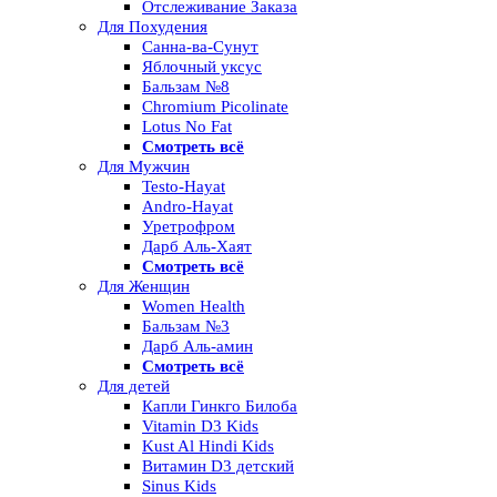
Отслеживание Заказа
Для Похудения
Санна-ва-Сунут
Яблочный уксус
Бальзам №8
Chromium Picolinate
Lotus No Fat
Смотреть всё
Для Мужчин
Testo-Hayat
Andro-Hayat
Уретрофром
Дарб Аль-Хаят
Смотреть всё
Для Женщин
Women Health
Бальзам №3
Дарб Аль-амин
Смотреть всё
Для детей
Капли Гинкго Билоба
Vitamin D3 Kids
Kust Al Hindi Kids
Витамин D3 детский
Sinus Kids