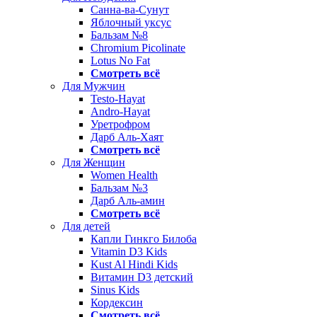
Санна-ва-Сунут
Яблочный уксус
Бальзам №8
Chromium Picolinate
Lotus No Fat
Смотреть всё
Для Мужчин
Testo-Hayat
Andro-Hayat
Уретрофром
Дарб Аль-Хаят
Смотреть всё
Для Женщин
Women Health
Бальзам №3
Дарб Аль-амин
Смотреть всё
Для детей
Капли Гинкго Билоба
Vitamin D3 Kids
Kust Al Hindi Kids
Витамин D3 детский
Sinus Kids
Кордексин
Смотреть всё