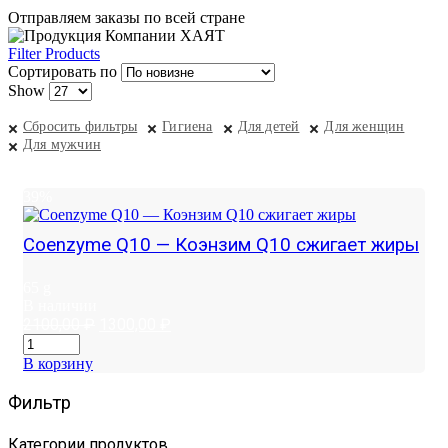
Отправляем заказы по всей стране
Filter Products
Сортировать по
Show
Сбросить фильтры
Гигиена
Для детей
Для женщин
Для мужчин
39%
Coenzyme Q10 — Коэнзим Q10 сжигает жиры
65 g
В наличии
Первоначальная
Текущая
2100,00
₽
1300,00
₽
цена
цена:
составляла
1300,00 ₽.
В корзину
2100,00 ₽.
Фильтр
Категории продуктов