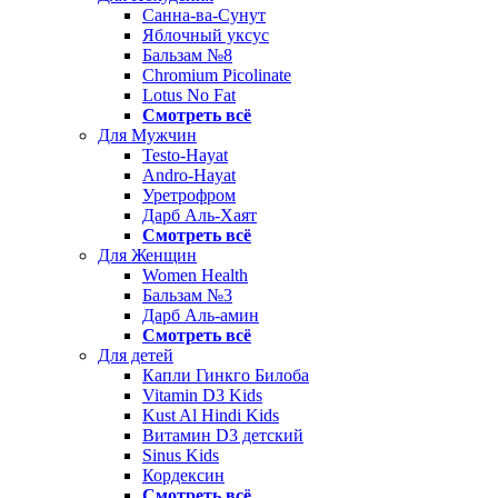
Санна-ва-Сунут
Яблочный уксус
Бальзам №8
Chromium Picolinate
Lotus No Fat
Смотреть всё
Для Мужчин
Testo-Hayat
Andro-Hayat
Уретрофром
Дарб Аль-Хаят
Смотреть всё
Для Женщин
Women Health
Бальзам №3
Дарб Аль-амин
Смотреть всё
Для детей
Капли Гинкго Билоба
Vitamin D3 Kids
Kust Al Hindi Kids
Витамин D3 детский
Sinus Kids
Кордексин
Смотреть всё