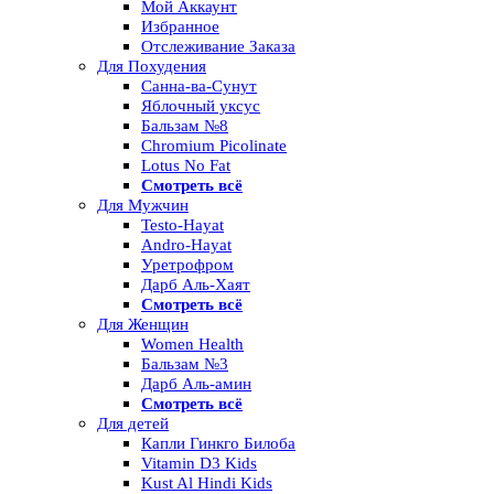
Мой Аккаунт
Избранное
Отслеживание Заказа
Для Похудения
Санна-ва-Сунут
Яблочный уксус
Бальзам №8
Chromium Picolinate
Lotus No Fat
Смотреть всё
Для Мужчин
Testo-Hayat
Andro-Hayat
Уретрофром
Дарб Аль-Хаят
Смотреть всё
Для Женщин
Women Health
Бальзам №3
Дарб Аль-амин
Смотреть всё
Для детей
Капли Гинкго Билоба
Vitamin D3 Kids
Kust Al Hindi Kids