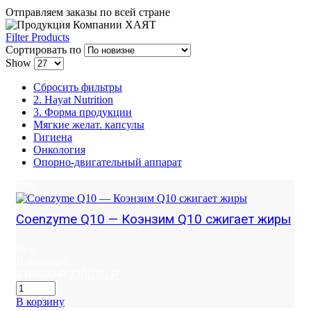
Отправляем заказы по всей стране
Filter Products
Сортировать по
Show
Сбросить фильтры
2. Hayat Nutrition
3. Форма продукции
Мягкие желат. капсулы
Гигиена
Онкология
Опорно-двигательный аппарат
39%
Coenzyme Q10 — Коэнзим Q10 сжигает жиры
65 g
В наличии
Первоначальная
Текущая
2100,00
₽
1300,00
₽
цена
цена:
составляла
1300,00 ₽.
В корзину