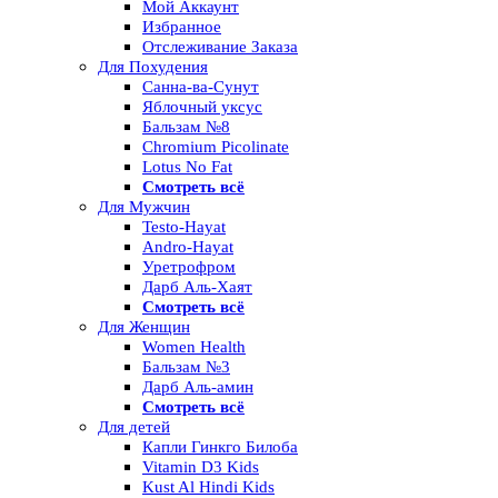
Мой Аккаунт
Избранное
Отслеживание Заказа
Для Похудения
Санна-ва-Сунут
Яблочный уксус
Бальзам №8
Chromium Picolinate
Lotus No Fat
Смотреть всё
Для Мужчин
Testo-Hayat
Andro-Hayat
Уретрофром
Дарб Аль-Хаят
Смотреть всё
Для Женщин
Women Health
Бальзам №3
Дарб Аль-амин
Смотреть всё
Для детей
Капли Гинкго Билоба
Vitamin D3 Kids
Kust Al Hindi Kids