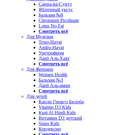
Санна-ва-Сунут
Яблочный уксус
Бальзам №8
Chromium Picolinate
Lotus No Fat
Смотреть всё
Для Мужчин
Testo-Hayat
Andro-Hayat
Уретрофром
Дарб Аль-Хаят
Смотреть всё
Для Женщин
Women Health
Бальзам №3
Дарб Аль-амин
Смотреть всё
Для детей
Капли Гинкго Билоба
Vitamin D3 Kids
Kust Al Hindi Kids
Витамин D3 детский
Sinus Kids
Кордексин
Смотреть всё