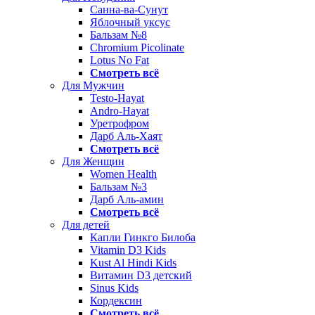
Санна-ва-Сунут
Яблочный уксус
Бальзам №8
Chromium Picolinate
Lotus No Fat
Смотреть всё
Для Мужчин
Testo-Hayat
Andro-Hayat
Уретрофром
Дарб Аль-Хаят
Смотреть всё
Для Женщин
Women Health
Бальзам №3
Дарб Аль-амин
Смотреть всё
Для детей
Капли Гинкго Билоба
Vitamin D3 Kids
Kust Al Hindi Kids
Витамин D3 детский
Sinus Kids
Кордексин
Смотреть всё