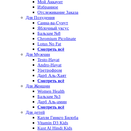
Мой Аккаунт
Избранное
Отслеживание Заказа
Для Похудения
Санна-ва-Сунут
Яблочный уксус
Бальзам №8
Chromium Picolinate
Lotus No Fat
Смотреть всё
Для Мужчин
Testo-Hayat
Andro-Hayat
Уретрофром
Дарб Аль-Хаят
Смотреть всё
Для Женщин
Women Health
Бальзам №3
Дарб Аль-амин
Смотреть всё
Для детей
Капли Гинкго Билоба
Vitamin D3 Kids
Kust Al Hindi Kids