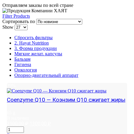
Отправляем заказы по всей стране
Filter Products
Сортировать по
Show
Сбросить фильтры
2. Hayat Nutrition
3. Форма продукции
Мягкие желат. капсулы
Бальзам
Гигиена
Онкология
Опорно-двигательный аппарат
39%
Coenzyme Q10 — Коэнзим Q10 сжигает жиры
65 g
В наличии
Первоначальная
Текущая
2100,00
₽
1300,00
₽
цена
цена: