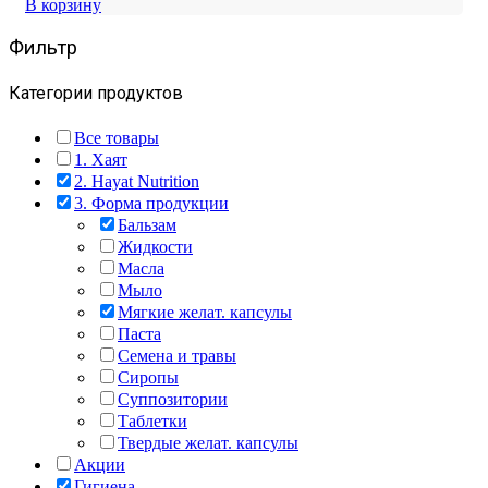
составляла
1300,00 ₽.
В корзину
2100,00 ₽.
Фильтр
Категории продуктов
Все товары
1. Хаят
2. Hayat Nutrition
3. Форма продукции
Бальзам
Жидкости
Масла
Мыло
Мягкие желат. капсулы
Паста
Семена и травы
Сиропы
Суппозитории
Таблетки
Твердые желат. капсулы
Акции
Гигиена