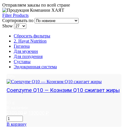
Отправляем заказы по всей стране
Filter Products
Сортировать по
Show
Сбросить фильтры
2. Hayat Nutrition
Гигиена
Для мужчин
Для похудения
Суставы
Эндокринная система
39%
Coenzyme Q10 — Коэнзим Q10 сжигает жиры
65 g
В наличии
Первоначальная
Текущая
2100,00
₽
1300,00
₽
цена
цена:
составляла
1300,00 ₽.
В корзину