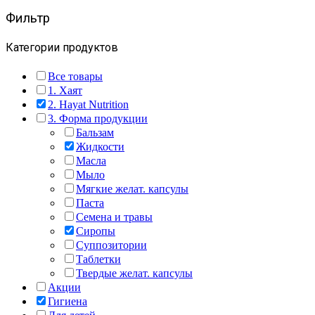
2100,00 ₽.
Фильтр
Категории продуктов
Все товары
1. Хаят
2. Hayat Nutrition
3. Форма продукции
Бальзам
Жидкости
Масла
Мыло
Мягкие желат. капсулы
Паста
Семена и травы
Сиропы
Суппозитории
Таблетки
Твердые желат. капсулы
Акции
Гигиена