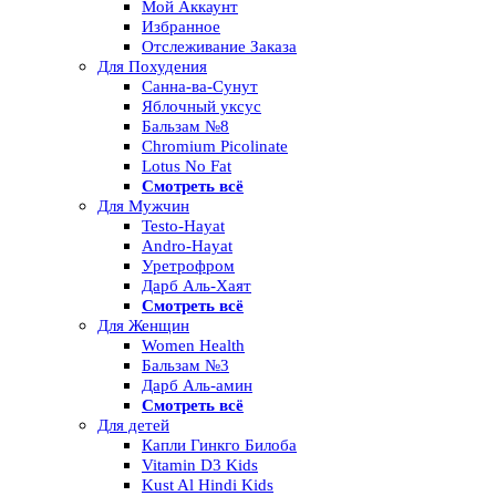
Мой Аккаунт
Избранное
Отслеживание Заказа
Для Похудения
Санна-ва-Сунут
Яблочный уксус
Бальзам №8
Chromium Picolinate
Lotus No Fat
Смотреть всё
Для Мужчин
Testo-Hayat
Andro-Hayat
Уретрофром
Дарб Аль-Хаят
Смотреть всё
Для Женщин
Women Health
Бальзам №3
Дарб Аль-амин
Смотреть всё
Для детей
Капли Гинкго Билоба
Vitamin D3 Kids
Kust Al Hindi Kids