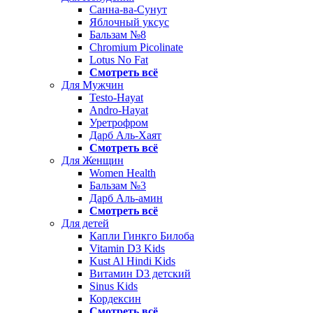
Санна-ва-Сунут
Яблочный уксус
Бальзам №8
Chromium Picolinate
Lotus No Fat
Смотреть всё
Для Мужчин
Testo-Hayat
Andro-Hayat
Уретрофром
Дарб Аль-Хаят
Смотреть всё
Для Женщин
Women Health
Бальзам №3
Дарб Аль-амин
Смотреть всё
Для детей
Капли Гинкго Билоба
Vitamin D3 Kids
Kust Al Hindi Kids
Витамин D3 детский
Sinus Kids
Кордексин
Смотреть всё