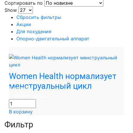
Сортировать по
Show
Сбросить фильтры
Акции
Для похудения
Опорно-двигательный аппарат
19%
Women Health нормализует
менструальный цикл
В наличии
Первоначальная
Текущая
1100,00
₽
900,00
₽
цена
цена:
составляла
900,00 ₽.
В корзину
1100,00 ₽.
Фильтр