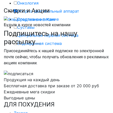
Онкология
Скидки и Акции
Опорно-двигательный аппарат
Спортивное питание
Будьте в курсе новостей компании
Суставы
Подпишитесь на нашу
Центральная нервная система
рассылку...
Эндокринная система
Присоединяйтесь к нашей подписке по электронной
почте сейчас, чтобы получать обновления о рекламных
акциях компании.
Продукция на каждый день
Бесплатная доставка при заказе от 20 000 руб
Ежедневные мега скидки
Выгодные цены
ДЛЯ ПОХУДЕНИЯ
Тахсис