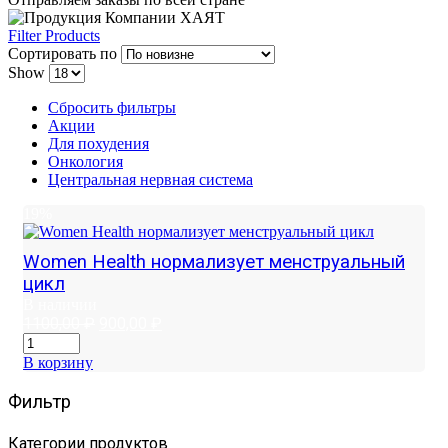
Filter Products
Сортировать по
Show
Сбросить фильтры
Акции
Для похудения
Онкология
Центральная нервная система
19%
Women Health нормализует менструальный
цикл
В наличии
Первоначальная
Текущая
1100,00
₽
900,00
₽
цена
цена:
составляла
900,00 ₽.
В корзину
1100,00 ₽.
Фильтр
Категории продуктов