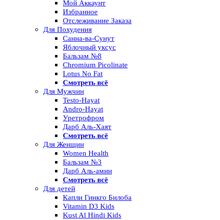
Мой Аккаунт
Избранное
Отслеживание Заказа
Для Похудения
Санна-ва-Сунут
Яблочный уксус
Бальзам №8
Chromium Picolinate
Lotus No Fat
Смотреть всё
Для Мужчин
Testo-Hayat
Andro-Hayat
Уретрофром
Дарб Аль-Хаят
Смотреть всё
Для Женщин
Women Health
Бальзам №3
Дарб Аль-амин
Смотреть всё
Для детей
Капли Гинкго Билоба
Vitamin D3 Kids
Kust Al Hindi Kids