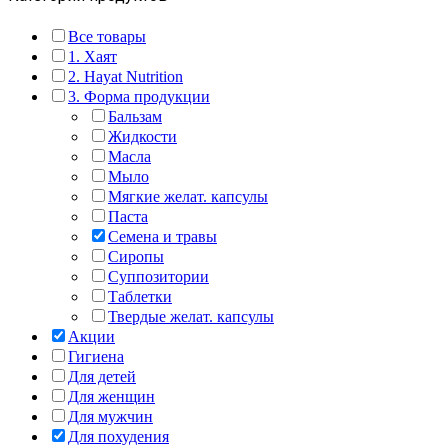
Все товары
1. Хаят
2. Hayat Nutrition
3. Форма продукции
Бальзам
Жидкости
Масла
Мыло
Мягкие желат. капсулы
Паста
Семена и травы
Сиропы
Суппозитории
Таблетки
Твердые желат. капсулы
Акции
Гигиена
Для детей
Для женщин
Для мужчин
Для похудения