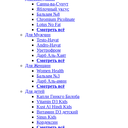
Санна-ва-Сунут
Яблочный уксус
Бальзам №8
Chromium Picolinate
Lotus No Fat
Смотреть всё
Для Мужчин
Testo-Hayat
Andro-Hayat
Уретрофром
Дарб Аль-Хаят
Смотреть всё
Для Женщин
Women Health
Бальзам №3
Дарб Аль-амин
Смотреть всё
Для детей
Капли Гинкго Билоба
Vitamin D3 Kids
Kust Al Hindi Kids
Витамин D3 детский
Sinus Kids
Кордексин
Смотреть всё