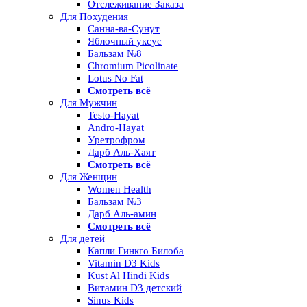
Отслеживание Заказа
Для Похудения
Санна-ва-Сунут
Яблочный уксус
Бальзам №8
Chromium Picolinate
Lotus No Fat
Смотреть всё
Для Мужчин
Testo-Hayat
Andro-Hayat
Уретрофром
Дарб Аль-Хаят
Смотреть всё
Для Женщин
Women Health
Бальзам №3
Дарб Аль-амин
Смотреть всё
Для детей
Капли Гинкго Билоба
Vitamin D3 Kids
Kust Al Hindi Kids
Витамин D3 детский
Sinus Kids