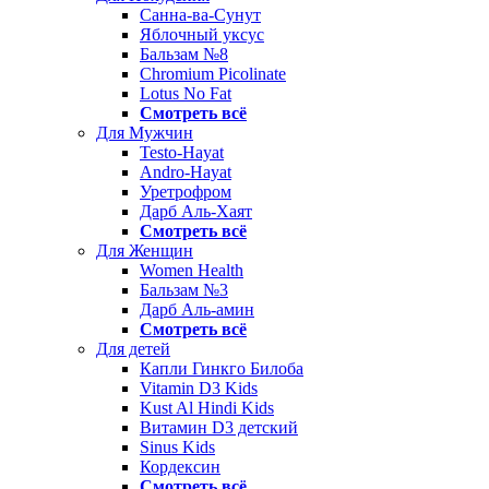
Санна-ва-Сунут
Яблочный уксус
Бальзам №8
Chromium Picolinate
Lotus No Fat
Смотреть всё
Для Мужчин
Testo-Hayat
Andro-Hayat
Уретрофром
Дарб Аль-Хаят
Смотреть всё
Для Женщин
Women Health
Бальзам №3
Дарб Аль-амин
Смотреть всё
Для детей
Капли Гинкго Билоба
Vitamin D3 Kids
Kust Al Hindi Kids
Витамин D3 детский
Sinus Kids
Кордексин
Смотреть всё