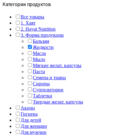
Категории продуктов
Все товары
1. Хаят
2. Hayat Nutrition
3. Форма продукции
Бальзам
Жидкости
Масла
Мыло
Мягкие желат. капсулы
Паста
Семена и травы
Сиропы
Суппозитории
Таблетки
Твердые желат. капсулы
Акции
Гигиена
Для детей
Для женщин
Для мужчин