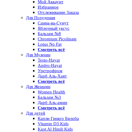
Мой Аккаунт
Избранное
Отслеживание Заказа
Для Похудения
Санна-ва-Сунут
Яблочный уксус
Бальзам №8
Chromium Picolinate
Lotus No Fat
Смотреть всё
Для Мужчин
Testo-Hayat
Andro-Hayat
Уретрофром
Дарб Аль-Хаят
Смотреть всё
Для Женщин
Women Health
Бальзам №3
Дарб Аль-амин
Смотреть всё
Для детей
Капли Гинкго Билоба
Vitamin D3 Kids
Kust Al Hindi Kids