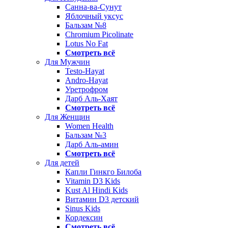
Санна-ва-Сунут
Яблочный уксус
Бальзам №8
Chromium Picolinate
Lotus No Fat
Смотреть всё
Для Мужчин
Testo-Hayat
Andro-Hayat
Уретрофром
Дарб Аль-Хаят
Смотреть всё
Для Женщин
Women Health
Бальзам №3
Дарб Аль-амин
Смотреть всё
Для детей
Капли Гинкго Билоба
Vitamin D3 Kids
Kust Al Hindi Kids
Витамин D3 детский
Sinus Kids
Кордексин
Смотреть всё