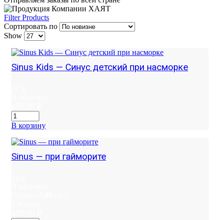
Filter Products
Сортировать по
Show
Sinus Kids — Синус детский при насморке
24 g
В наличии
450,00
₽
В корзину
Sinus — при гайморите
24 g
В наличии
Оценка
5.00
из 5
2
Ratings
450,00
₽