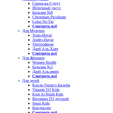
Санна-ва-Сунут
Яблочный уксус
Бальзам №8
Chromium Picolinate
Lotus No Fat
Смотреть всё
Для Мужчин
Testo-Hayat
Andro-Hayat
Уретрофром
Дарб Аль-Хаят
Смотреть всё
Для Женщин
Women Health
Бальзам №3
Дарб Аль-амин
Смотреть всё
Для детей
Капли Гинкго Билоба
Vitamin D3 Kids
Kust Al Hindi Kids
Витамин D3 детский
Sinus Kids
Кордексин
Смотреть всё