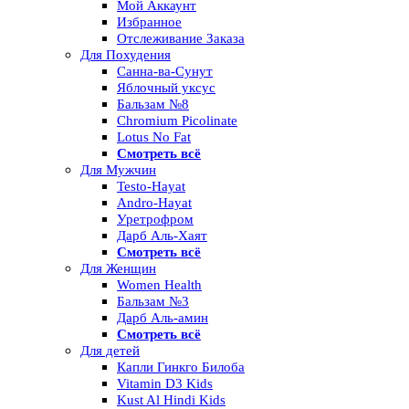
Мой Аккаунт
Избранное
Отслеживание Заказа
Для Похудения
Санна-ва-Сунут
Яблочный уксус
Бальзам №8
Chromium Picolinate
Lotus No Fat
Смотреть всё
Для Мужчин
Testo-Hayat
Andro-Hayat
Уретрофром
Дарб Аль-Хаят
Смотреть всё
Для Женщин
Women Health
Бальзам №3
Дарб Аль-амин
Смотреть всё
Для детей
Капли Гинкго Билоба
Vitamin D3 Kids
Kust Al Hindi Kids