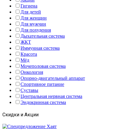
Гигиена
Для детей
Для женщин
Для мужчин
Для похудения
Дыхательная система
ЖКТ
Иммунная система
Красота
Мёд
Мочеполовая система
Онкология
Опорно-двигательный аппарат
Спортивное питание
Суставы
Центральная нервная система
Эндокринная система
Скидки и Акции