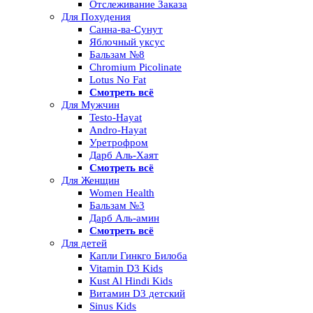
Отслеживание Заказа
Для Похудения
Санна-ва-Сунут
Яблочный уксус
Бальзам №8
Chromium Picolinate
Lotus No Fat
Смотреть всё
Для Мужчин
Testo-Hayat
Andro-Hayat
Уретрофром
Дарб Аль-Хаят
Смотреть всё
Для Женщин
Women Health
Бальзам №3
Дарб Аль-амин
Смотреть всё
Для детей
Капли Гинкго Билоба
Vitamin D3 Kids
Kust Al Hindi Kids
Витамин D3 детский
Sinus Kids