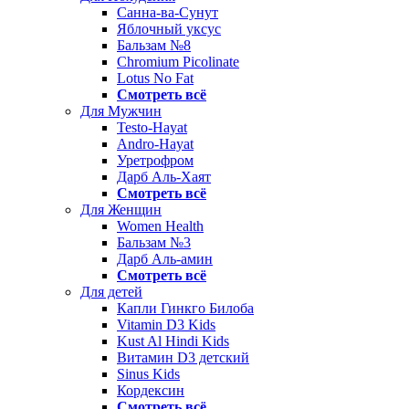
Санна-ва-Сунут
Яблочный уксус
Бальзам №8
Chromium Picolinate
Lotus No Fat
Смотреть всё
Для Мужчин
Testo-Hayat
Andro-Hayat
Уретрофром
Дарб Аль-Хаят
Смотреть всё
Для Женщин
Women Health
Бальзам №3
Дарб Аль-амин
Смотреть всё
Для детей
Капли Гинкго Билоба
Vitamin D3 Kids
Kust Al Hindi Kids
Витамин D3 детский
Sinus Kids
Кордексин
Смотреть всё